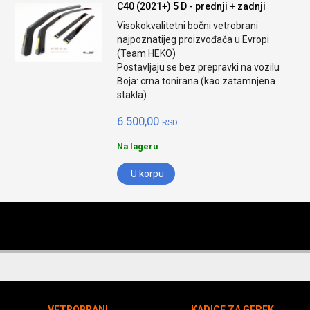
C40 (2021+) 5 D - prednji + zadnji
Visokokvalitetni bočni vetrobrani
najpoznatijeg proizvođača u Evropi
(Team HEKO)
Postavljaju se bez prepravki na vozilu
Boja: crna tonirana (kao zatamnjena
stakla)
6.500,00
RSD.
Na lageru
U korpu
VETROBRANI
KADICE ZA GEPEK