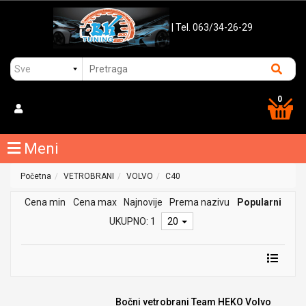
| Tel. 063/34-26-29
0
Meni
Početna
VETROBRANI
VOLVO
C40
Cena min
Cena max
Najnovije
Prema nazivu
Popularni
UKUPNO: 1
20
Bočni vetrobrani Team HEKO Volvo