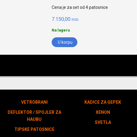
Cena je za set od 4 patosnice
7.150,00
RSD.
Na lageru
U korpu
VETROBRANI
KADICE ZA GEPEK
DEFLEKTOR / SPOJLER ZA
XENON
HAUBU
SVETLA
TIPSKE PATOSNICE