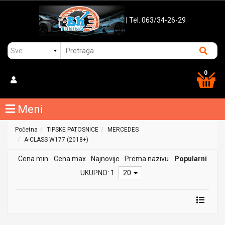
| Tel. 063/34-26-29
0
Meni
Početna
TIPSKE PATOSNICE
MERCEDES
A-CLASS W177 (2018+)
Cena min
Cena max
Najnovije
Prema nazivu
Popularni
UKUPNO: 1
20