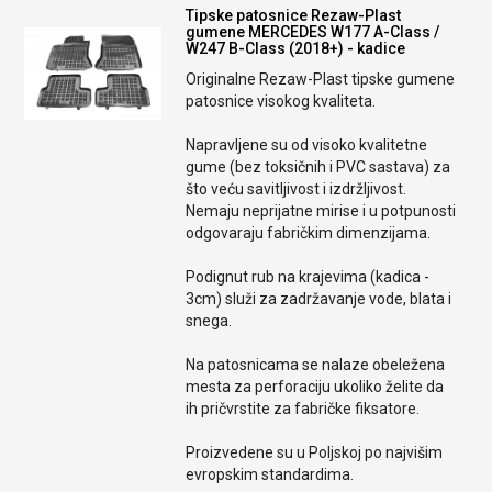
Tipske patosnice Rezaw-Plast
gumene MERCEDES W177 A-Class /
W247 B-Class (2018+) - kadice
Originalne Rezaw-Plast tipske gumene
patosnice visokog kvaliteta.
Napravljene su od visoko kvalitetne
gume (bez toksičnih i PVC sastava) za
što veću savitljivost i izdržljivost.
Nemaju neprijatne mirise i u potpunosti
odgovaraju fabričkim dimenzijama.
Podignut rub na krajevima (kadica -
3cm) služi za zadržavanje vode, blata i
snega.
Na patosnicama se nalaze obeležena
mesta za perforaciju ukoliko želite da
ih pričvrstite za fabričke fiksatore.
Proizvedene su u Poljskoj po najvišim
evropskim standardima.