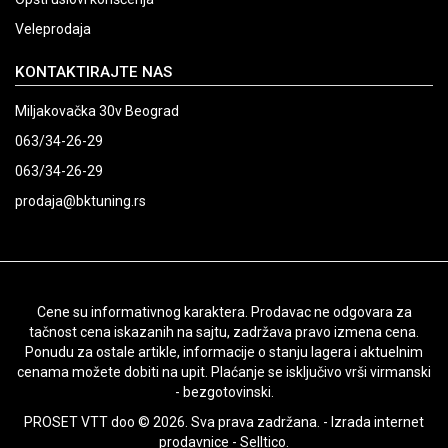
Veleprodaja
KONTAKTIRAJTE NAS
Miljakovačka 30v Beograd
063/34-26-29
063/34-26-29
prodaja@bktuning.rs
Cene su informativnog karaktera. Prodavac ne odgovara za
tačnost cena iskazanih na sajtu, zadržava pravo izmena cena.
Ponudu za ostale artikle, informacije o stanju lagera i aktuelnim
cenama možete dobiti na upit. Plaćanje se isključivo vrši virmanski
- bezgotovinski.
PROSET VTT doo © 2026. Sva prava zadržana. -
Izrada internet
prodavnice
-
Selltico.