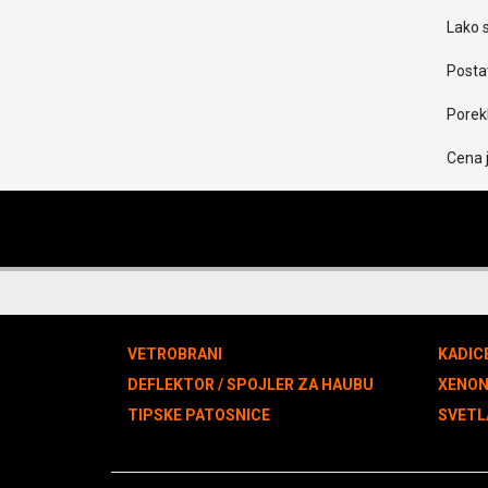
Lako s
Postav
Porekl
Cena 
VETROBRANI
KADIC
DEFLEKTOR / SPOJLER ZA HAUBU
XENO
TIPSKE PATOSNICE
SVETL