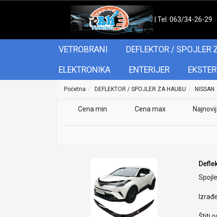
| Tel. 063/34-26-29
VETROBRANI
DEFLEKTOR / SPOJLER 
ELEKTRONIKA
ENTERIJER
EKSTER
Početna
DEFLEKTOR / SPOJLER ZA HAUBU
NISSAN
Cena min
Cena max
Najnovi
Deflek
Spojle
Izrađ
Štiti 