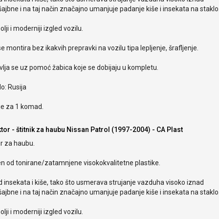
ajbne i na taj način značajno umanjuje padanje kiše i insekata na staklo
olji i moderniji izgled vozilu.
e montira bez ikakvih prepravki na vozilu tipa lepljenje, šrafljenje.
lja se uz pomoć žabica koje se dobijaju u kompletu.
o: Rusija
je za 1 komad.
tor - štitnik za haubu Nissan Patrol (1997-2004) - CA Plast
r za haubu.
en od tonirane/zatamnjene visokokvalitetne plastike.
od insekata i kiše, tako što usmerava strujanje vazduha visoko iznad
ajbne i na taj način značajno umanjuje padanje kiše i insekata na staklo
olji i moderniji izgled vozilu.