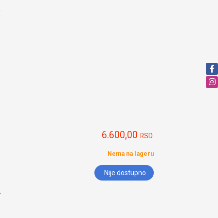
.
6.600,00
RSD.
Nema na lageru
Nije dostupno
.