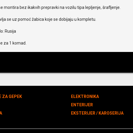
e montira bez ikakvih prepravki na vozilu tipa lepljenje, šrafljenje.
lja se uz pomoć žabica koje se dobijaju u kompletu.
o: Rusija
je za 1 komad.
E ZA GEPEK
ELEKTRONIKA
N
ENTERIJER
A
EKSTERIJER / KAROSERIJA