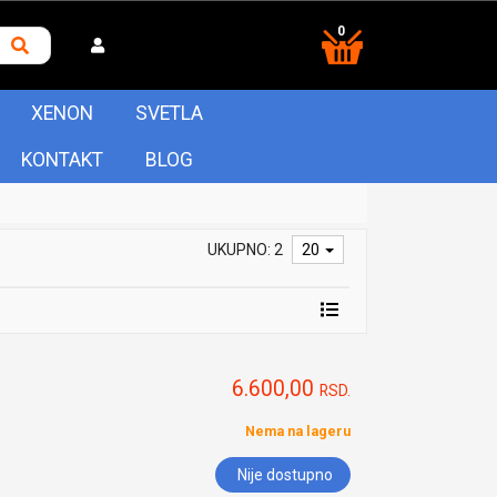
0
XENON
SVETLA
KONTAKT
BLOG
UKUPNO: 2
20
6.600,00
RSD.
Nema na lageru
Nije dostupno