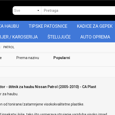
ZA HAUBU
TIPSKE PATOSNICE
KADICE ZA GEPEK
IJER / KAROSERIJA
ŠTELUJUĆE
AUTO OPREMA
PATROL
je
Prema nazivu
Popularni
tor - štitnik za haubu Nissan Patrol (2005-2010) - CA Plast
r za haubu.
en od tonirane/zatamnjene visokokvalitetne plastike.
od insekata i kiše, tako što usmerava strujanje vazduha visoko iznad