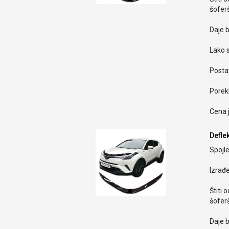
šoferš
Daje b
Lako s
Postav
Porekl
Cena 
Deflek
Spojle
Izrađ
Štiti 
šoferš
Daje b