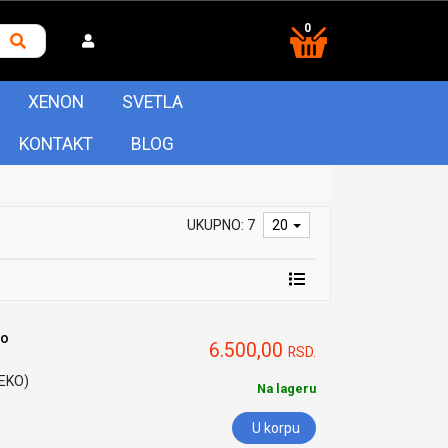
0
XENON
SVETLA
KONTAKT
BLOG
UKUPNO: 7
20
to
6.500,00
RSD.
HEKO)
Na lageru
U korpu