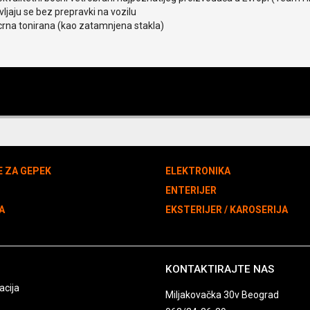
ljaju se bez prepravki na vozilu
crna tonirana (kao zatamnjena stakla)
E ZA GEPEK
ELEKTRONIKA
N
ENTERIJER
A
EKSTERIJER / KAROSERIJA
KONTAKTIRAJTE NAS
acija
Miljakovačka 30v Beograd