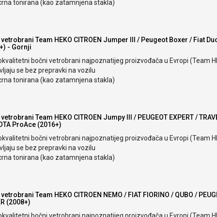
crna tonirana (kao zatamnjena stakla)
 vetrobrani Team HEKO CITROEN Jumper III / Peugeot Boxer / Fiat Du
+) - Gornji
okvalitetni bočni vetrobrani najpoznatijeg proizvođača u Evropi (Team 
ljaju se bez prepravki na vozilu
crna tonirana (kao zatamnjena stakla)
 vetrobrani Team HEKO CITROEN Jumpy III / PEUGEOT EXPERT / TRAV
OTA ProAce (2016+)
okvalitetni bočni vetrobrani najpoznatijeg proizvođača u Evropi (Team 
ljaju se bez prepravki na vozilu
crna tonirana (kao zatamnjena stakla)
 vetrobrani Team HEKO CITROEN NEMO / FIAT FIORINO / QUBO / PEU
R (2008+)
okvalitetni bočni vetrobrani najpoznatijeg proizvođača u Evropi (Team 