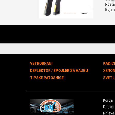
Postav
Boja: 
VETROBRANI
KADIC
DEFLEKTOR / SPOJLER ZA HAUBU
XENO
TIPSKE PATOSNICE
SVETL
Korpa
Registr
Prijava