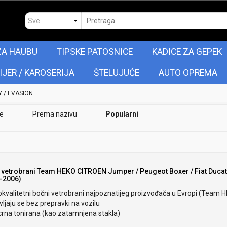
ZA HAUBU
TIPSKE PATOSNICE
KADICE ZA GEPEK
IJER / KAROSERIJA
ŠTELUJUĆE
AUTO OPREMA
 / EVASION
je
Prema nazivu
Popularni
 vetrobrani Team HEKO CITROEN Jumper / Peugeot Boxer / Fiat Duca
-2006)
okvalitetni bočni vetrobrani najpoznatijeg proizvođača u Evropi (Team 
ljaju se bez prepravki na vozilu
crna tonirana (kao zatamnjena stakla)