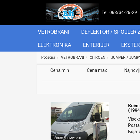
| Tel. 063/34-26-29
VETROBRANI
DEFLEKTOR / SPOJLER 
ELEKTRONIKA
ENTERIJER
EKSTER
Početna
VETROBRANI
CITROEN
JUMPER / JUMPY
Cena min
Cena max
Najnovi
Bočni
(1994
Visok
Postav
Boja: 