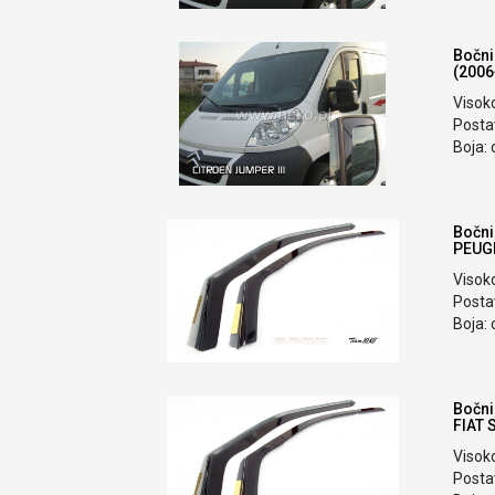
Bočni
(2006
Visok
Postav
Boja: 
Bočni
PEUGE
Visok
Postav
Boja: 
Bočni
FIAT 
Visok
Postav