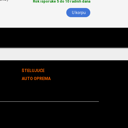
Rok isporuke 5 do 10 radnih dana
U korpu
ŠTELUJUĆE
AUTO OPREMA