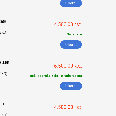
U korpu
cato
4.500,00
RSD.
HEKO)
Na lageru
U korpu
ELLER
6.500,00
RSD.
HEKO)
Rok isporuke 5 do 10 radnih dana
U korpu
GEOT
4.500,00
RSD.
HEKO)