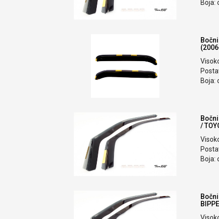
Boja: 
Bočni
(2006
Visok
Postav
Boja: 
Bočni
/ TOY
Visok
Postav
Boja: 
Bočni
BIPPE
Visok