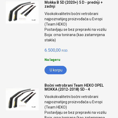
Mokka B 5D (2020+) 5 D - prednji +
zadnji
Visokokvalitetni bočni vetrobrani
najpoznatijeg proizvođača u Evropi
(Team HEKO)
Postavljaju se bez prepravki na vozilu
Boja: crna tonirana (kao zatamnjena
stakla)
6.500,00
RSD.
Na lageru
U korpu
Bočni vetrobrani Team HEKO OPEL
MOKKA (2012-2018) 5D - 4
Visokokvalitetni bočni vetrobrani
najpoznatijeg proizvođača u Evropi
(Team HEKO)
Postavljaju se bez prepravki na vozilu
Boja: crna tonirana (kao zatamnjena