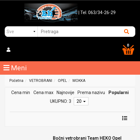
| Tel. 063/34-26-29
0
Meni
Početna
VETROBRANI
OPEL
MOKKA
Cena min
Cena max
Najnovije
Prema nazivu
Popularni
UKUPNO: 3
20
Bočni vetrobrani Team HEKO Opel