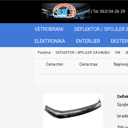
| Tel. 063/34-26-29
VETROBRANI
DEFLEKTOR / SPOJLER 
ELEKTRONIKA
ENTERIJER
EKSTER
Početna
DEFLEKTOR / SPOJLER ZA HAUBU
VW
S
Cena min
Cena max
Najnovi
Defle
Spojle
Izrađ
Štiti 