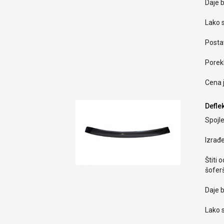
Daje b
Lako s
Postav
Porekl
Cena 
Defle
Spojle
Izrađ
Štiti 
šoferš
Daje b
Lako s