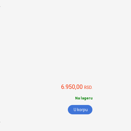
.
6.950,00
RSD.
Na lageru
U korpu
.