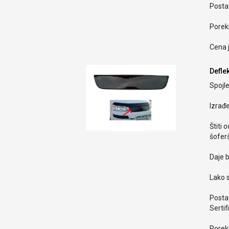
Postav
Porekl
Cena 
Defle
Spojle
Izrađ
Štiti 
šoferš
Daje b
Lako s
Postav
Sertif
Porekl