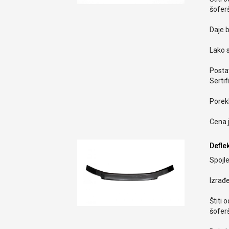
šoferš
Daje b
Lako s
Postav
Sertif
Porekl
Cena 
Defle
Spojle
Izrađ
Štiti 
šoferš