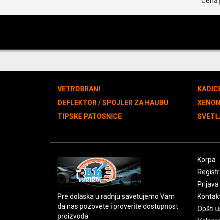
Cena 
VETROBRANI
KADIC
DEFLEKTOR / SPOJLER ZA HAUBU
XENO
TIPSKE PATOSNICE
SVETL
Korpa
Registr
Prijava
Pre dolaska u radnju savetujemo Vam
Kontak
da nas pozovete i proverite dostupnost
Opšti u
proizvoda.