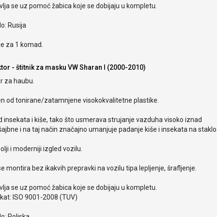
lja se uz pomoć žabica koje se dobijaju u kompletu.
o: Rusija
je za 1 komad.
ktor - štitnik za masku VW Sharan I (2000-2010)
r za haubu.
en od tonirane/zatamnjene visokokvalitetne plastike.
od insekata i kiše, tako što usmerava strujanje vazduha visoko iznad
ajbne i na taj način značajno umanjuje padanje kiše i insekata na staklo
olji i moderniji izgled vozilu.
e montira bez ikakvih prepravki na vozilu tipa lepljenje, šrafljenje.
lja se uz pomoć žabica koje se dobijaju u kompletu.
ikat: ISO 9001-2008 (TUV)
o: Poljska