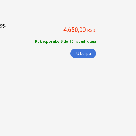
995-
4.650,00
RSD.
Rok isporuke 5 do 10 radnih dana
U korpu
.