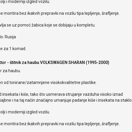
olji i moderniji izgled vozilu.
e montira bez ikakvih prepravki na vozilu tipa lepljenje, šrafljenje.
lja se uz pomoć žabica koje se dobijaju u kompletu.
o: Rusija
je za 1 komad.
ktor - štitnik za haubu VOLKSWAGEN SHARAN (1995-2000)
r za haubu.
en od tonirane/zatamnjene visokokvalitetne plastike.
od insekata i kiše, tako što usmerava strujanje vazduha visoko iznad
ajbne i na taj način značajno umanjuje padanje kiše i insekata na staklo
olji i moderniji izgled vozilu.
e montira bez ikakvih prepravki na vozilu tipa lepljenje, šrafljenje.