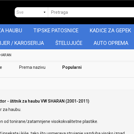
ZA HAUBU
TIPSKE PATOSNICE
KADICE ZA GEPEK
IJER / KAROSERIJA
ŠTELUJUĆE
AUTO OPREMA
HARAN
je
Prema nazivu
Popularni
ktor - štitnik za haubu VW SHARAN (2001-2011)
r za haubu.
en od tonirane/zatamnjene visokokvalitetne plastike.
od insekata i kiše, tako što usmerava strujanje vazduha visoko iznad