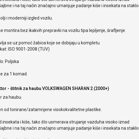
ajbne i na taj način značajno umanjuje padanje kiše i insekata na staklo
olji i moderniji izgled vozilu.
e montira bez ikakvih prepravki na vozilu tipa lepljenje, šrafljenje.
lja se uz pomoć žabica koje se dobijaju u kompletu.
ikat: ISO 9001-2008 (TUV)
o: Poljska
je za 1 komad.
ktor - štitnik za haubu VOLKSWAGEN SHARAN 2 (2000+)
r za haubu.
en od tonirane/zatamnjene visokokvalitetne plastike.
od insekata i kiše, tako što usmerava strujanje vazduha visoko iznad
ajbne i na taj način značajno umanjuje padanje kiše i insekata na staklo