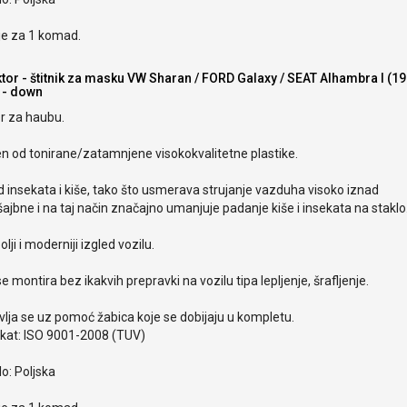
je za 1 komad.
ktor - štitnik za masku VW Sharan / FORD Galaxy / SEAT Alhambra I (1
 - down
r za haubu.
en od tonirane/zatamnjene visokokvalitetne plastike.
od insekata i kiše, tako što usmerava strujanje vazduha visoko iznad
ajbne i na taj način značajno umanjuje padanje kiše i insekata na staklo
olji i moderniji izgled vozilu.
e montira bez ikakvih prepravki na vozilu tipa lepljenje, šrafljenje.
lja se uz pomoć žabica koje se dobijaju u kompletu.
ikat: ISO 9001-2008 (TUV)
o: Poljska