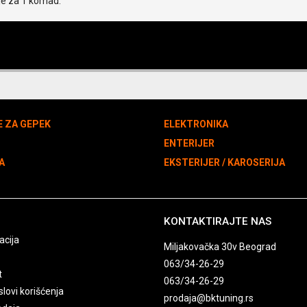
je za 1 komad.
E ZA GEPEK
ELEKTRONIKA
N
ENTERIJER
A
EKSTERIJER / KAROSERIJA
KONTAKTIRAJTE NAS
acija
Miljakovačka 30v Beograd
063/34-26-29
t
063/34-26-29
slovi korišćenja
prodaja@bktuning.rs