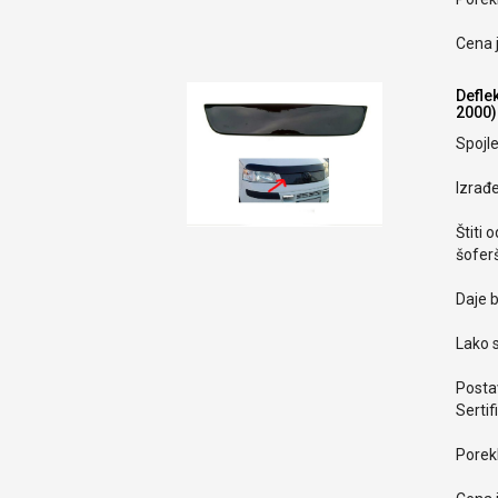
Cena 
Defle
2000)
Spojle
Izrađ
Štiti 
šoferš
Daje b
Lako s
Postav
Sertif
Porekl