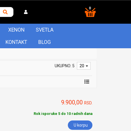
0
XENON
SVETLA
KONTAKT
BLOG
UKUPNO: 5
20
9.900,00
RSD.
Rok isporuke 5 do 10 radnih dana
U korpu