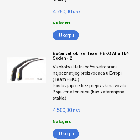
4.750,00
RSD.
Na lageru
U korpu
Bočni vetrobrani Team HEKO Alfa 164
Sedan - 2
Visokokvalitetni bočni vetrobrani
najpoznatijeg proizvođača u Evropi
(Team HEKO)
Postavljaju se bez prepravki na vozilu
Boja: crna tonirana (kao zatamnjena
stakla)
4.500,00
RSD.
Na lageru
U korpu