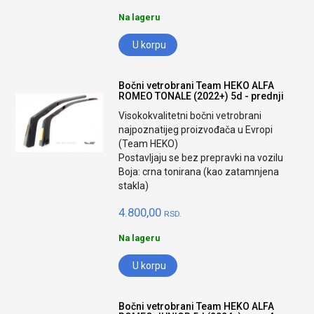
Na lageru
U korpu
Bočni vetrobrani Team HEKO ALFA
ROMEO TONALE (2022+) 5d - prednji
Visokokvalitetni bočni vetrobrani
najpoznatijeg proizvođača u Evropi
(Team HEKO)
Postavljaju se bez prepravki na vozilu
Boja: crna tonirana (kao zatamnjena
stakla)
4.800,00
RSD.
Na lageru
U korpu
Bočni vetrobrani Team HEKO ALFA