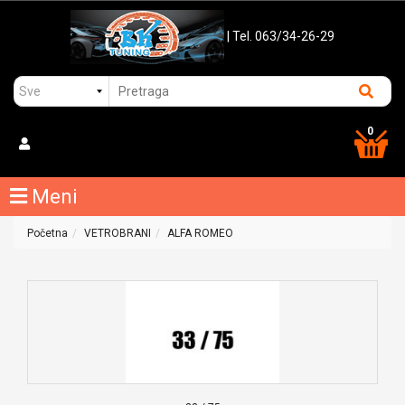
| Tel. 063/34-26-29
0
Meni
Početna
VETROBRANI
ALFA ROMEO