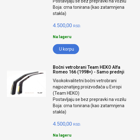
Postavljaju se bez prepravki na vozilu
Boja: crna tonirana (kao zatamnjena
stakla)
4.500,00
RSD.
Na lageru
U korpu
Bočni vetrobrani Team HEKO Alfa
Romeo 166 (1998+) - Samo prednji
Visokokvalitetni bočni vetrobrani
najpoznatijeg proizvođača u Evropi
(Team HEKO)
Postavljaju se bez prepravki na vozilu
Boja: crna tonirana (kao zatamnjena
stakla)
4.500,00
RSD.
Na lageru