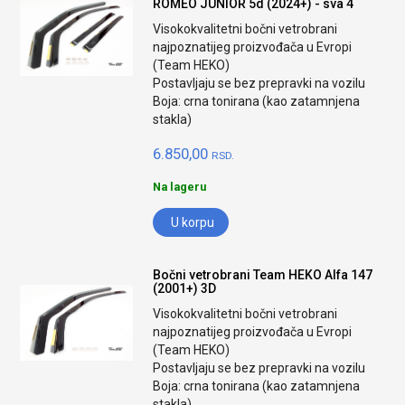
ROMEO JUNIOR 5d (2024+) - sva 4
Visokokvalitetni bočni vetrobrani
najpoznatijeg proizvođača u Evropi
(Team HEKO)
Postavljaju se bez prepravki na vozilu
Boja: crna tonirana (kao zatamnjena
stakla)
6.850,00
RSD.
Na lageru
U korpu
Bočni vetrobrani Team HEKO Alfa 147
(2001+) 3D
Visokokvalitetni bočni vetrobrani
najpoznatijeg proizvođača u Evropi
(Team HEKO)
Postavljaju se bez prepravki na vozilu
Boja: crna tonirana (kao zatamnjena
stakla)