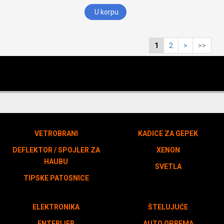
U korpu
1
2
>
>>
VETROBRANI
KADICE ZA GEPEK
DEFLEKTOR / SPOJLER ZA
XENON
HAUBU
SVETLA
TIPSKE PATOSNICE
ELEKTRONIKA
ŠTELUJUĆE
ENTERIJER
AUTO OPREMA