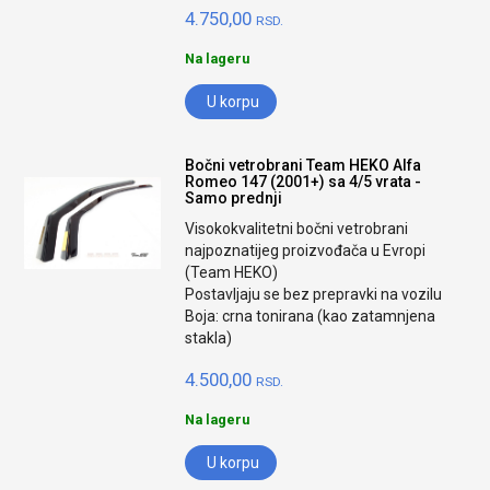
4.750,00
RSD.
Na lageru
U korpu
Bočni vetrobrani Team HEKO Alfa
Romeo 147 (2001+) sa 4/5 vrata -
Samo prednji
Visokokvalitetni bočni vetrobrani
najpoznatijeg proizvođača u Evropi
(Team HEKO)
Postavljaju se bez prepravki na vozilu
Boja: crna tonirana (kao zatamnjena
stakla)
4.500,00
RSD.
Na lageru
U korpu