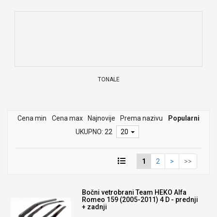
TONALE
Cena min
Cena max
Najnovije
Prema nazivu
Popularni
UKUPNO: 22
20
1
2
>
>>
Bočni vetrobrani Team HEKO Alfa
Romeo 159 (2005-2011) 4 D - prednji
+ zadnji