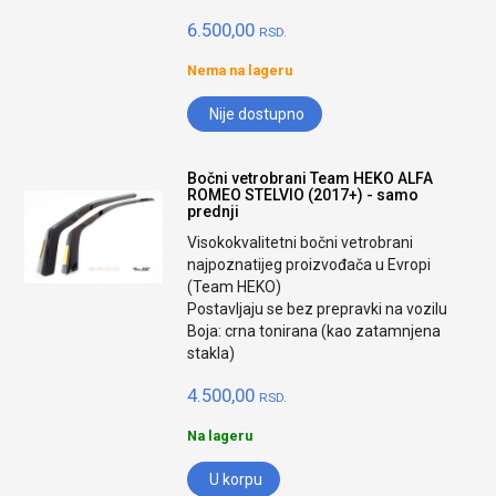
6.500,00
RSD.
Nema na lageru
Nije dostupno
Bočni vetrobrani Team HEKO ALFA
ROMEO STELVIO (2017+) - samo
prednji
Visokokvalitetni bočni vetrobrani
najpoznatijeg proizvođača u Evropi
(Team HEKO)
Postavljaju se bez prepravki na vozilu
Boja: crna tonirana (kao zatamnjena
stakla)
4.500,00
RSD.
Na lageru
U korpu