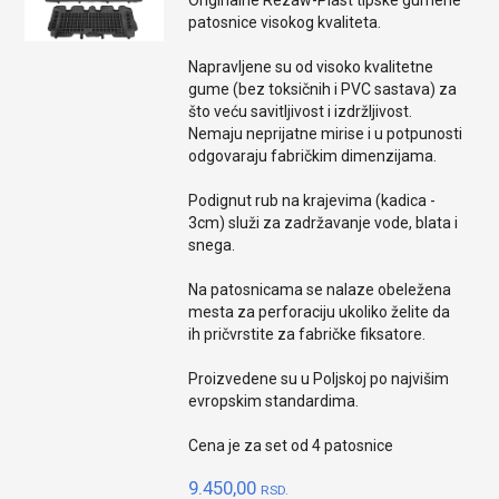
Originalne Rezaw-Plast tipske gumene
patosnice visokog kvaliteta.
Napravljene su od visoko kvalitetne
gume (bez toksičnih i PVC sastava) za
što veću savitljivost i izdržljivost.
Nemaju neprijatne mirise i u potpunosti
odgovaraju fabričkim dimenzijama.
Podignut rub na krajevima (kadica -
3cm) služi za zadržavanje vode, blata i
snega.
Na patosnicama se nalaze obeležena
mesta za perforaciju ukoliko želite da
ih pričvrstite za fabričke fiksatore.
Proizvedene su u Poljskoj po najvišim
evropskim standardima.
Cena je za set od 4 patosnice
9.450,00
RSD.