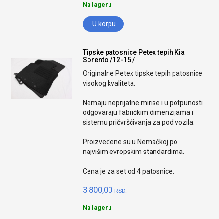
Na lageru
U korpu
Tipske patosnice Petex tepih Kia
Sorento /12-15 /
Originalne Petex tipske tepih patosnice
visokog kvaliteta.
Nemaju neprijatne mirise i u potpunosti
odgovaraju fabričkim dimenzijama i
sistemu pričvršćivanja za pod vozila.
Proizvedene su u Nemačkoj po
najvišim evropskim standardima.
Cena je za set od 4 patosnice.
3.800,00
RSD.
Na lageru