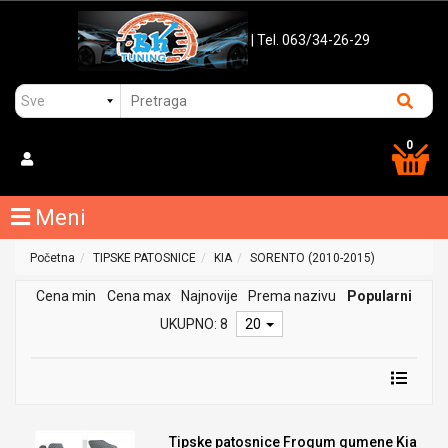
| Tel. 063/34-26-29
0
Meni
Početna
TIPSKE PATOSNICE
KIA
SORENTO (2010-2015)
Cena min
Cena max
Najnovije
Prema nazivu
Popularni
UKUPNO: 8
20
Tipske patosnice Frogum gumene Kia