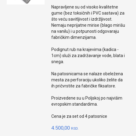
Napravljene su od visoko kvalitetne
gume (bez toksičnih i PVC sastava) za
što veću savitljivost i izdržljivost.
Nemaju neprijatne mirise (blago mirišu
na vanilu) i u potpunosti odgovaraju
fabričkim dimenzijama.
Podignut rub na krajevima (kadica -
1cm) služi za zadržavanje vode, blata i
snega.
Na patosnicama se nalaze obeležena
mesta za perforaciju ukoliko želite da
ih pričvrstite za fabričke fiksatore.
Proizvedene su u Poljskoj po najvišim
evropskim standardima.
Cena je za set od 4 patosnice
4.500,00
RSD.