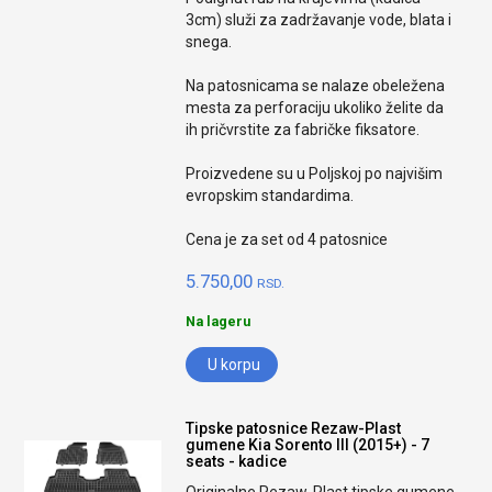
3cm) služi za zadržavanje vode, blata i
snega.
Na patosnicama se nalaze obeležena
mesta za perforaciju ukoliko želite da
ih pričvrstite za fabričke fiksatore.
Proizvedene su u Poljskoj po najvišim
evropskim standardima.
Cena je za set od 4 patosnice
5.750,00
RSD.
Na lageru
U korpu
Tipske patosnice Rezaw-Plast
gumene Kia Sorento III (2015+) - 7
seats - kadice