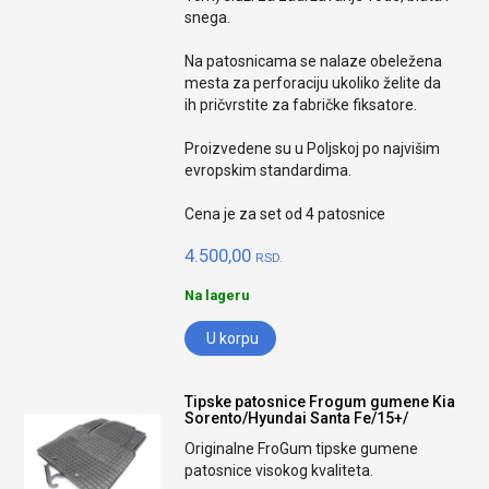
snega.
Na patosnicama se nalaze obeležena
mesta za perforaciju ukoliko želite da
ih pričvrstite za fabričke fiksatore.
Proizvedene su u Poljskoj po najvišim
evropskim standardima.
Cena je za set od 4 patosnice
4.500,00
RSD.
Na lageru
U korpu
Tipske patosnice Frogum gumene Kia
Sorento/Hyundai Santa Fe/15+/
Originalne FroGum tipske gumene
patosnice visokog kvaliteta.