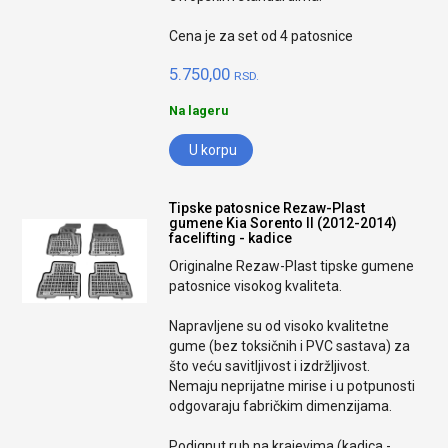
Cena je za set od 4 patosnice
5.750,00
RSD.
Na lageru
U korpu
Tipske patosnice Rezaw-Plast
gumene Kia Sorento II (2012-2014)
facelifting - kadice
Originalne Rezaw-Plast tipske gumene
patosnice visokog kvaliteta.
Napravljene su od visoko kvalitetne
gume (bez toksičnih i PVC sastava) za
što veću savitljivost i izdržljivost.
Nemaju neprijatne mirise i u potpunosti
odgovaraju fabričkim dimenzijama.
Podignut rub na krajevima (kadica -