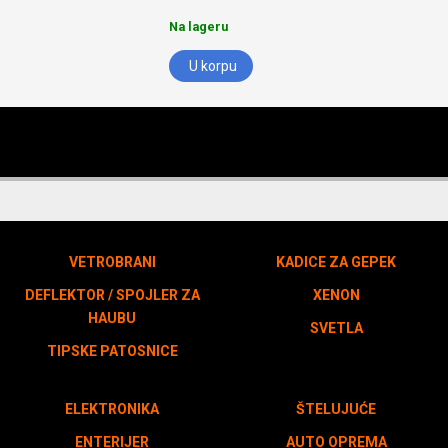
Na lageru
U korpu
VETROBRANI
KADICE ZA GEPEK
DEFLEKTOR / SPOJLER ZA
XENON
HAUBU
SVETLA
TIPSKE PATOSNICE
ELEKTRONIKA
ŠTELUJUĆE
ENTERIJER
AUTO OPREMA