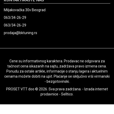
KONTAKTIRAJTE NAS
Miljakovačka 30v Beograd
063/34-26-29
063/34-26-29
prodaja@bktuning.rs
Cene su informativnog karaktera. Prodavac ne odgovara za
tačnost cena iskazanih na sajtu, zadržava pravo izmena cena.
Ponudu za ostale artikle, informacije o stanju lagera i aktuelnim
cenama možete dobiti na upit. Plaćanje se isključivo vrši virmanski
- bezgotovinski.
PROSET VTT doo © 2026. Sva prava zadržana. -
Izrada internet
prodavnice
-
Selltico.