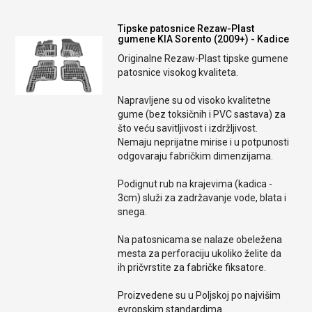
Tipske patosnice Rezaw-Plast
gumene KIA Sorento (2009+) - Kadice
Originalne Rezaw-Plast tipske gumene
patosnice visokog kvaliteta.
Napravljene su od visoko kvalitetne
gume (bez toksičnih i PVC sastava) za
što veću savitljivost i izdržljivost.
Nemaju neprijatne mirise i u potpunosti
odgovaraju fabričkim dimenzijama.
Podignut rub na krajevima (kadica -
3cm) služi za zadržavanje vode, blata i
snega.
Na patosnicama se nalaze obeležena
mesta za perforaciju ukoliko želite da
ih pričvrstite za fabričke fiksatore.
Proizvedene su u Poljskoj po najvišim
evropskim standardima.