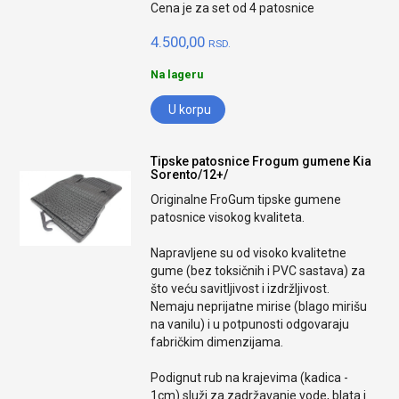
Cena je za set od 4 patosnice
4.500,00
RSD.
Na lageru
U korpu
Tipske patosnice Frogum gumene Kia
Sorento/12+/
Originalne FroGum tipske gumene
patosnice visokog kvaliteta.
Napravljene su od visoko kvalitetne
gume (bez toksičnih i PVC sastava) za
što veću savitljivost i izdržljivost.
Nemaju neprijatne mirise (blago mirišu
na vanilu) i u potpunosti odgovaraju
fabričkim dimenzijama.
Podignut rub na krajevima (kadica -
1cm) služi za zadržavanje vode, blata i