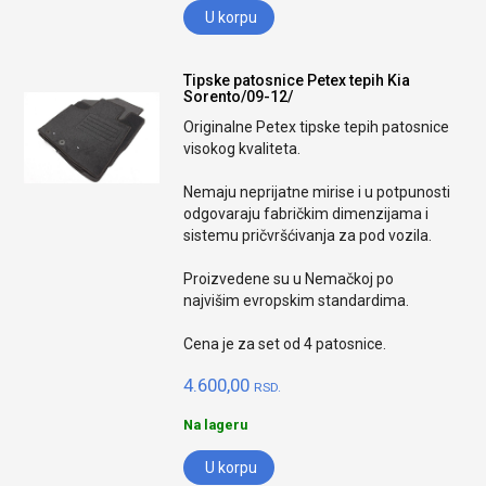
U korpu
Tipske patosnice Petex tepih Kia
Sorento/09-12/
Originalne Petex tipske tepih patosnice
visokog kvaliteta.
Nemaju neprijatne mirise i u potpunosti
odgovaraju fabričkim dimenzijama i
sistemu pričvršćivanja za pod vozila.
Proizvedene su u Nemačkoj po
najvišim evropskim standardima.
Cena je za set od 4 patosnice.
4.600,00
RSD.
Na lageru
U korpu