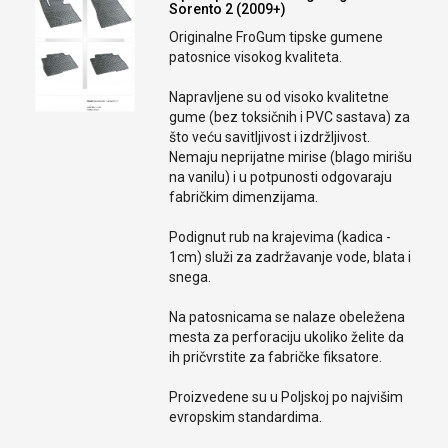
Sorento 2 (2009+)
Originalne FroGum tipske gumene
patosnice visokog kvaliteta.
Napravljene su od visoko kvalitetne
gume (bez toksičnih i PVC sastava) za
što veću savitljivost i izdržljivost.
Nemaju neprijatne mirise (blago mirišu
na vanilu) i u potpunosti odgovaraju
fabričkim dimenzijama.
Podignut rub na krajevima (kadica -
1cm) služi za zadržavanje vode, blata i
snega.
Na patosnicama se nalaze obeležena
mesta za perforaciju ukoliko želite da
ih pričvrstite za fabričke fiksatore.
Proizvedene su u Poljskoj po najvišim
evropskim standardima.