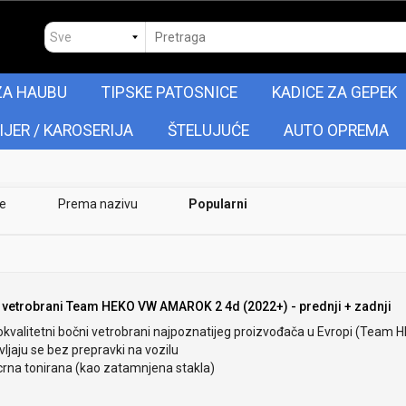
ZA HAUBU
TIPSKE PATOSNICE
KADICE ZA GEPEK
IJER / KAROSERIJA
ŠTELUJUĆE
AUTO OPREMA
je
Prema nazivu
Popularni
 vetrobrani Team HEKO VW AMAROK 2 4d (2022+) - prednji + zadnji
okvalitetni bočni vetrobrani najpoznatijeg proizvođača u Evropi (Team 
ljaju se bez prepravki na vozilu
crna tonirana (kao zatamnjena stakla)