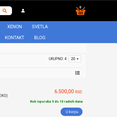
0
XENON
SVETLA
KONTAKT
BLOG
UKUPNO: 4
20
6.500,00
RSD.
HEKO)
Rok isporuke 5 do 10 radnih dana
U korpu