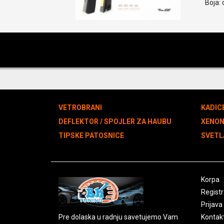
Boja: 
VETROBRANI
KADIC
DEFLEKTOR / SPOJLER ZA HAUBU
XENO
TIPSKE PATOSNICE
SVETL
Korpa
Registr
Prijava
Pre dolaska u radnju savetujemo Vam
Kontak