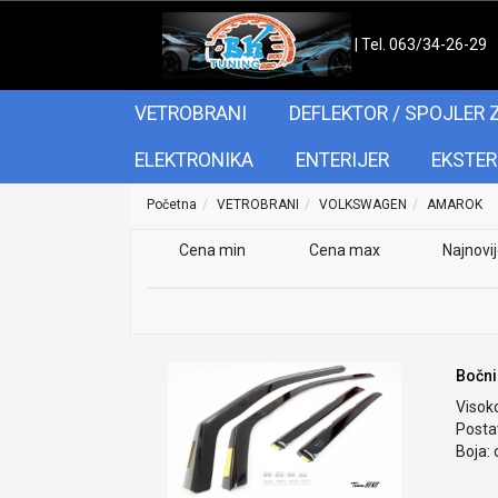
| Tel. 063/34-26-29
VETROBRANI
DEFLEKTOR / SPOJLER 
ELEKTRONIKA
ENTERIJER
EKSTER
Početna
VETROBRANI
VOLKSWAGEN
AMAROK
Cena min
Cena max
Najnovi
Bočni
Visok
Postav
Boja: 