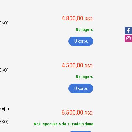
4.800,00
RSD.
HEKO)
Na lageru
U korpu
4.500,00
RSD.
HEKO)
Na lageru
U korpu
nji +
6.500,00
RSD.
HEKO)
Rok isporuke 5 do 10 radnih dana