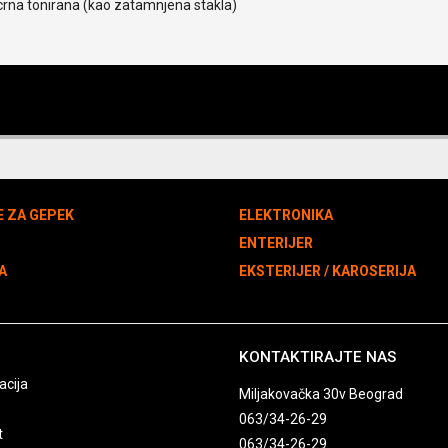
crna tonirana (kao zatamnjena stakla)
E ZA GEPEK
ELEKTRONIKA
N
ENTERIJER
A
EKSTERIJER / KAROSERIJA
KONTAKTIRAJTE NAS
acija
Miljakovačka 30v Beograd
063/34-26-29
t
063/34-26-29