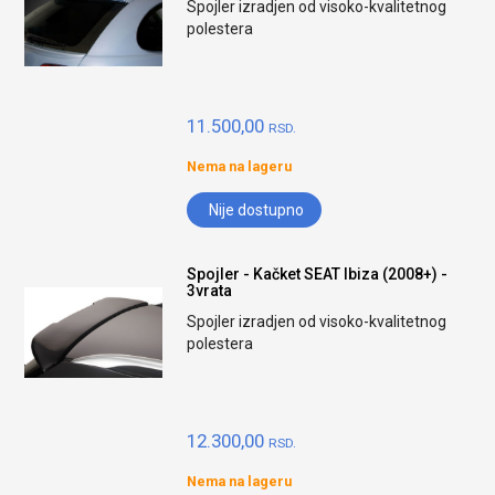
Spojler izradjen od visoko-kvalitetnog
polestera
11.500,00
RSD.
Nema na lageru
Nije dostupno
Spojler - Kačket SEAT Ibiza (2008+) -
3vrata
Spojler izradjen od visoko-kvalitetnog
polestera
12.300,00
RSD.
Nema na lageru