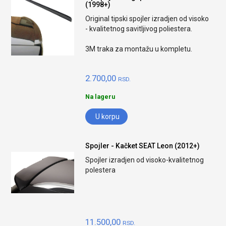
(1998+)
Original tipski spojler izradjen od visoko
- kvalitetnog savitljivog poliestera.
3M traka za montažu u kompletu.
2.700,00
RSD.
Na lageru
U korpu
Spojler - Kačket SEAT Leon (2012+)
Spojler izradjen od visoko-kvalitetnog
polestera
11.500,00
RSD.