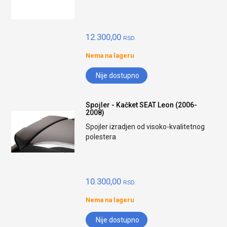
12.300,00
RSD.
Nema na lageru
Nije dostupno
Spojler - Kačket SEAT Leon (2006-
2008)
Spojler izradjen od visoko-kvalitetnog
polestera
10.300,00
RSD.
Nema na lageru
Nije dostupno