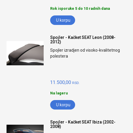
Rok isporuke 5 do 10 radnih dana
U korpu
Spojler - Kačket SEAT Leon (2008-
2012)
Spojler izradjen od visoko-kvalitetnog
polestera
11.500,00
RSD.
Na lageru
U korpu
Spojler - Kačket SEAT Ibiza (2002-
2008)