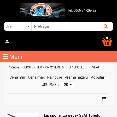
| Tel. 063/34-26-29
0
Meni
Početna
EKSTERIJER / KAROSERIJA
LIP SPOJLERI
SEAT
Cena min
Cena max
Najnovije
Prema nazivu
Popularni
UKUPNO: 9
20
Lip spojler za gepek SEAT Toledo