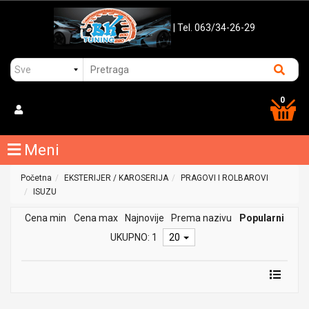
| Tel. 063/34-26-29
0
Meni
Početna
EKSTERIJER / KAROSERIJA
PRAGOVI I ROLBAROVI
ISUZU
Cena min
Cena max
Najnovije
Prema nazivu
Popularni
UKUPNO: 1
20