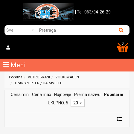
| Tel. 063/34-26-29
0
Meni
Početna
VETROBRANI
VOLKSWAGEN
TRANSPORTER / CARAVELLE
Cena min
Cena max
Najnovije
Prema nazivu
Popularni
UKUPNO: 5
20