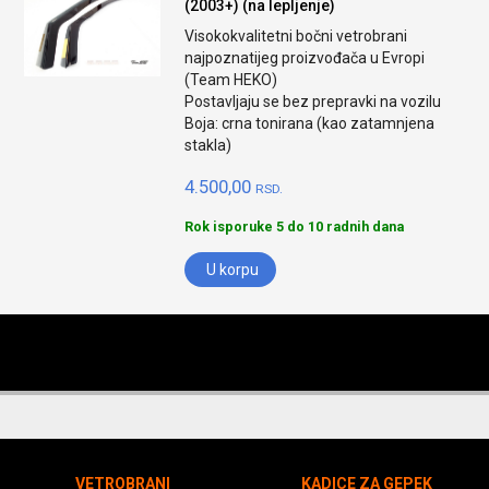
(2003+) (na lepljenje)
Visokokvalitetni bočni vetrobrani
najpoznatijeg proizvođača u Evropi
(Team HEKO)
Postavljaju se bez prepravki na vozilu
Boja: crna tonirana (kao zatamnjena
stakla)
4.500,00
RSD.
Rok isporuke 5 do 10 radnih dana
U korpu
VETROBRANI
KADICE ZA GEPEK