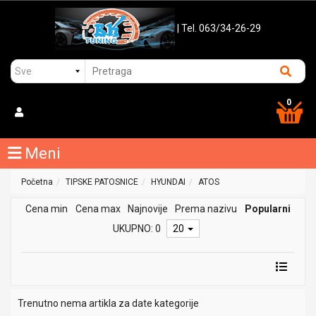
| Tel. 063/34-26-29
0
Meni
Početna
TIPSKE PATOSNICE
HYUNDAI
ATOS
Cena min
Cena max
Najnovije
Prema nazivu
Popularni
UKUPNO: 0
20
Trenutno nema artikla za date kategorije