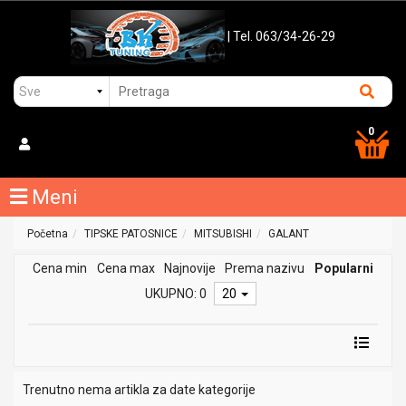
| Tel. 063/34-26-29
0
Meni
Početna
TIPSKE PATOSNICE
MITSUBISHI
GALANT
Cena min
Cena max
Najnovije
Prema nazivu
Popularni
UKUPNO: 0
20
Trenutno nema artikla za date kategorije