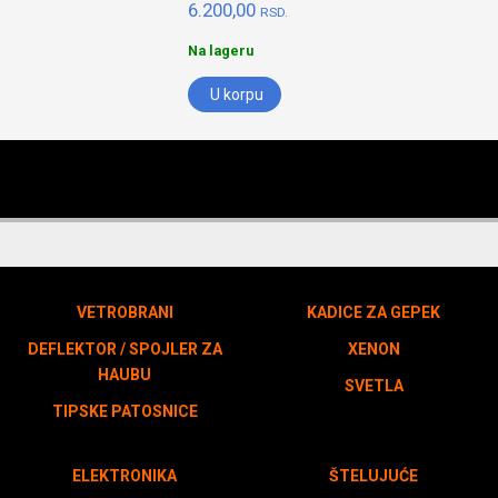
6.200,00
RSD.
Na lageru
U korpu
VETROBRANI
KADICE ZA GEPEK
DEFLEKTOR / SPOJLER ZA
XENON
HAUBU
SVETLA
TIPSKE PATOSNICE
ELEKTRONIKA
ŠTELUJUĆE