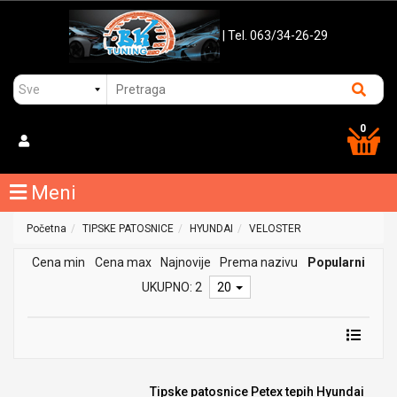
| Tel. 063/34-26-29
0
Meni
Početna
TIPSKE PATOSNICE
HYUNDAI
VELOSTER
Cena min
Cena max
Najnovije
Prema nazivu
Popularni
UKUPNO: 2
20
Tipske patosnice Petex tepih Hyundai