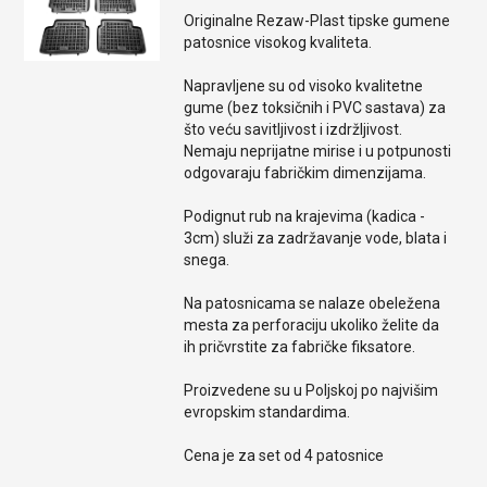
Originalne Rezaw-Plast tipske gumene
patosnice visokog kvaliteta.
Napravljene su od visoko kvalitetne
gume (bez toksičnih i PVC sastava) za
što veću savitljivost i izdržljivost.
Nemaju neprijatne mirise i u potpunosti
odgovaraju fabričkim dimenzijama.
Podignut rub na krajevima (kadica -
3cm) služi za zadržavanje vode, blata i
snega.
Na patosnicama se nalaze obeležena
mesta za perforaciju ukoliko želite da
ih pričvrstite za fabričke fiksatore.
Proizvedene su u Poljskoj po najvišim
evropskim standardima.
Cena je za set od 4 patosnice