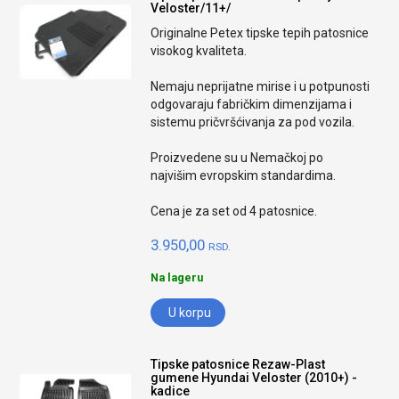
Veloster/11+/
Originalne Petex tipske tepih patosnice
visokog kvaliteta.
Nemaju neprijatne mirise i u potpunosti
odgovaraju fabričkim dimenzijama i
sistemu pričvršćivanja za pod vozila.
Proizvedene su u Nemačkoj po
najvišim evropskim standardima.
Cena je za set od 4 patosnice.
3.950,00
RSD.
Na lageru
U korpu
Tipske patosnice Rezaw-Plast
gumene Hyundai Veloster (2010+) -
kadice