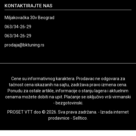
KONTAKTIRAJTE NAS
Miljakovačka 30v Beograd
063/34-26-29
063/34-26-29
prodaja@bktuning.rs
Cene su informativnog karaktera. Prodavac ne odgovara za
tačnost cena iskazanih na sajtu, zadržava pravo izmena cena.
Ponudu za ostale artikle, informacije o stanju lagera i aktuelnim
cenama možete dobiti na upit. Plaćanje se isključivo vrši virmanski
- bezgotovinski.
PROSET VTT doo © 2026. Sva prava zadržana. -
Izrada internet
prodavnice
-
Selltico.