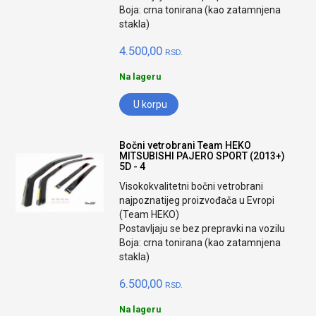
Boja: crna tonirana (kao zatamnjena
stakla)
4.500,00
RSD.
Na lageru
U korpu
Bočni vetrobrani Team HEKO
MITSUBISHI PAJERO SPORT (2013+)
5D - 4
Visokokvalitetni bočni vetrobrani
najpoznatijeg proizvođača u Evropi
(Team HEKO)
Postavljaju se bez prepravki na vozilu
Boja: crna tonirana (kao zatamnjena
stakla)
6.500,00
RSD.
Na lageru