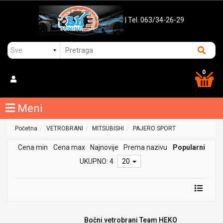
| Tel. 063/34-26-29
0
Meni
Početna
VETROBRANI
MITSUBISHI
PAJERO SPORT
Cena min
Cena max
Najnovije
Prema nazivu
Popularni
UKUPNO: 4
20
Bočni vetrobrani Team HEKO