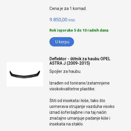
Cena je za 1 komad.
9.850,00
RSD.
Rok isporuke 5 do 10 radnih dana
U korpu
Deflektor - štitnik za haubu OPEL
ASTRA J (2009-2015)
Spojler za haubu.
Izrađen od tonirane/zatamnjene
visokokvalitetne plastike.
Štiti od insekata i kiše, tako što
usmerava strujanje vazduha visoko
iznad šoferšajbne i na taj način
značajno umanjuje padanje kiše i
insekata na staklo.