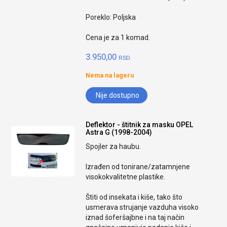
Poreklo: Poljska
Cena je za 1 komad.
3.950,00
RSD.
Nema na lageru
Nije dostupno
Deflektor - štitnik za masku OPEL
Astra G (1998-2004)
Spojler za haubu.
Izrađen od tonirane/zatamnjene
visokokvalitetne plastike.
Štiti od insekata i kiše, tako što
usmerava strujanje vazduha visoko
iznad šoferšajbne i na taj način