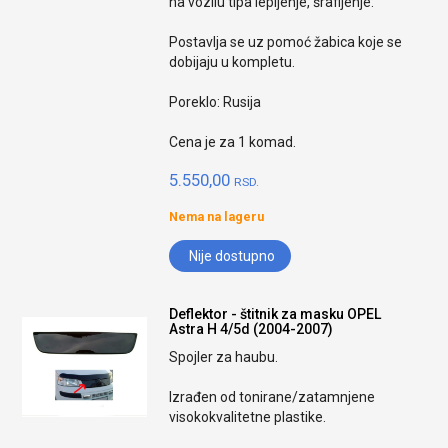
na vozilu tipa lepljenje, šrafljenje.
Postavlja se uz pomoć žabica koje se
dobijaju u kompletu.
Poreklo: Rusija
Cena je za 1 komad.
5.550,00
RSD.
Nema na lageru
Nije dostupno
Deflektor - štitnik za masku OPEL
Astra H 4/5d (2004-2007)
Spojler za haubu.
Izrađen od tonirane/zatamnjene
visokokvalitetne plastike.