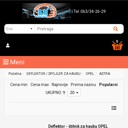
| Tel. 063/34-26-29
0
Meni
Početna
DEFLEKTOR / SPOJLER ZA HAUBU
OPEL
ASTRA
Cena min
Cena max
Najnovije
Prema nazivu
Popularni
UKUPNO: 9
20
Deflektor - štitnik za haubu OPEL