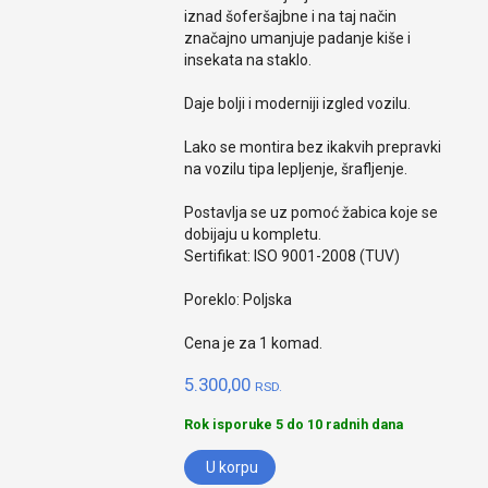
iznad šoferšajbne i na taj način
značajno umanjuje padanje kiše i
insekata na staklo.
Daje bolji i moderniji izgled vozilu.
Lako se montira bez ikakvih prepravki
na vozilu tipa lepljenje, šrafljenje.
Postavlja se uz pomoć žabica koje se
dobijaju u kompletu.
Sertifikat: ISO 9001-2008 (TUV)
Poreklo: Poljska
Cena je za 1 komad.
5.300,00
RSD.
Rok isporuke 5 do 10 radnih dana
U korpu