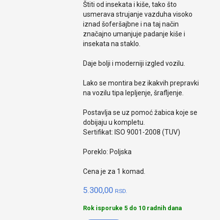
Štiti od insekata i kiše, tako što
usmerava strujanje vazduha visoko
iznad šoferšajbne i na taj način
značajno umanjuje padanje kiše i
insekata na staklo.
Daje bolji i moderniji izgled vozilu.
Lako se montira bez ikakvih prepravki
na vozilu tipa lepljenje, šrafljenje.
Postavlja se uz pomoć žabica koje se
dobijaju u kompletu.
Sertifikat: ISO 9001-2008 (TUV)
Poreklo: Poljska
Cena je za 1 komad.
5.300,00
RSD.
Rok isporuke 5 do 10 radnih dana