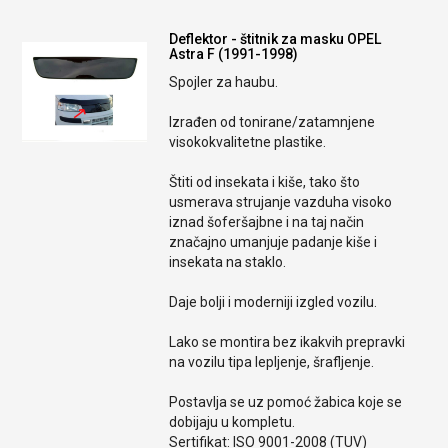
Deflektor - štitnik za masku OPEL
Astra F (1991-1998)
Spojler za haubu.
Izrađen od tonirane/zatamnjene
visokokvalitetne plastike.
Štiti od insekata i kiše, tako što
usmerava strujanje vazduha visoko
iznad šoferšajbne i na taj način
značajno umanjuje padanje kiše i
insekata na staklo.
Daje bolji i moderniji izgled vozilu.
Lako se montira bez ikakvih prepravki
na vozilu tipa lepljenje, šrafljenje.
Postavlja se uz pomoć žabica koje se
dobijaju u kompletu.
Sertifikat: ISO 9001-2008 (TUV)