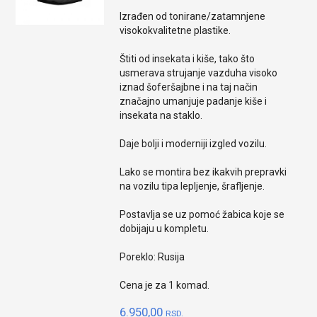
Izrađen od tonirane/zatamnjene
visokokvalitetne plastike.
Štiti od insekata i kiše, tako što
usmerava strujanje vazduha visoko
iznad šoferšajbne i na taj način
značajno umanjuje padanje kiše i
insekata na staklo.
Daje bolji i moderniji izgled vozilu.
Lako se montira bez ikakvih prepravki
na vozilu tipa lepljenje, šrafljenje.
Postavlja se uz pomoć žabica koje se
dobijaju u kompletu.
Poreklo: Rusija
Cena je za 1 komad.
6.950,00
RSD.