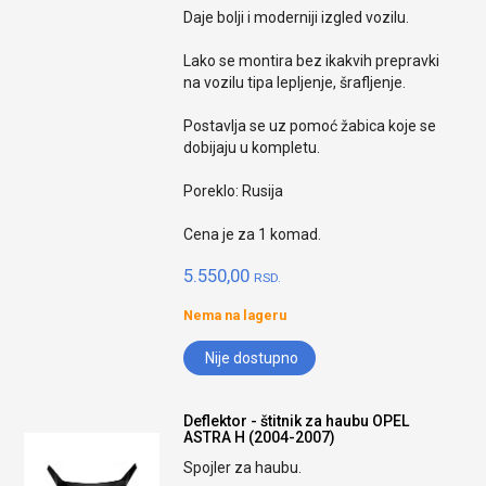
Daje bolji i moderniji izgled vozilu.
Lako se montira bez ikakvih prepravki
na vozilu tipa lepljenje, šrafljenje.
Postavlja se uz pomoć žabica koje se
dobijaju u kompletu.
Poreklo: Rusija
Cena je za 1 komad.
5.550,00
RSD.
Nema na lageru
Nije dostupno
Deflektor - štitnik za haubu OPEL
ASTRA H (2004-2007)
Spojler za haubu.