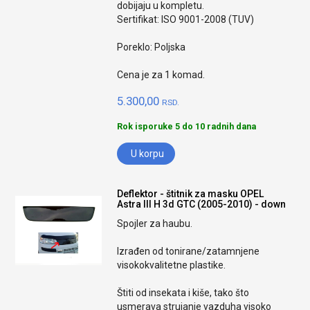
dobijaju u kompletu.
Sertifikat: ISO 9001-2008 (TUV)
Poreklo: Poljska
Cena je za 1 komad.
5.300,00
RSD.
Rok isporuke 5 do 10 radnih dana
U korpu
Deflektor - štitnik za masku OPEL
Astra III H 3d GTC (2005-2010) - down
Spojler za haubu.
Izrađen od tonirane/zatamnjene
visokokvalitetne plastike.
Štiti od insekata i kiše, tako što
usmerava strujanje vazduha visoko