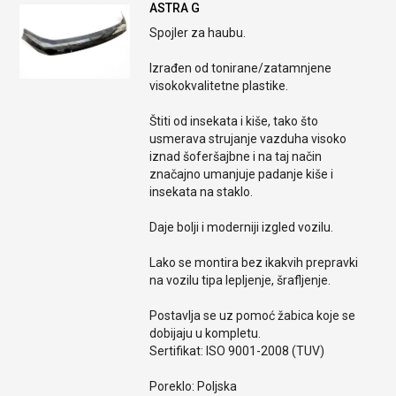
ASTRA G
Spojler za haubu.
Izrađen od tonirane/zatamnjene
visokokvalitetne plastike.
Štiti od insekata i kiše, tako što
usmerava strujanje vazduha visoko
iznad šoferšajbne i na taj način
značajno umanjuje padanje kiše i
insekata na staklo.
Daje bolji i moderniji izgled vozilu.
Lako se montira bez ikakvih prepravki
na vozilu tipa lepljenje, šrafljenje.
Postavlja se uz pomoć žabica koje se
dobijaju u kompletu.
Sertifikat: ISO 9001-2008 (TUV)
Poreklo: Poljska