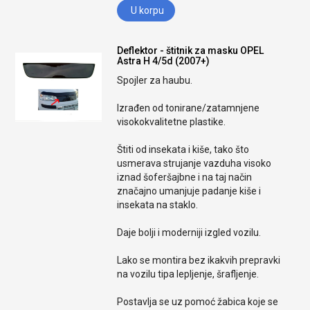
U korpu
Deflektor - štitnik za masku OPEL
Astra H 4/5d (2007+)
Spojler za haubu.
Izrađen od tonirane/zatamnjene
visokokvalitetne plastike.
Štiti od insekata i kiše, tako što
usmerava strujanje vazduha visoko
iznad šoferšajbne i na taj način
značajno umanjuje padanje kiše i
insekata na staklo.
Daje bolji i moderniji izgled vozilu.
Lako se montira bez ikakvih prepravki
na vozilu tipa lepljenje, šrafljenje.
Postavlja se uz pomoć žabica koje se