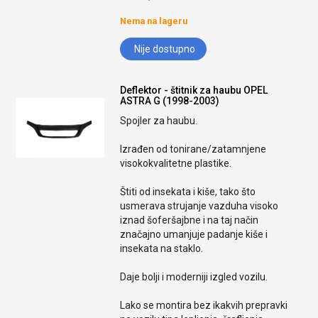
Nema na lageru
Nije dostupno
Deflektor - štitnik za haubu OPEL
ASTRA G (1998-2003)
Spojler za haubu.
Izrađen od tonirane/zatamnjene
visokokvalitetne plastike.
Štiti od insekata i kiše, tako što
usmerava strujanje vazduha visoko
iznad šoferšajbne i na taj način
značajno umanjuje padanje kiše i
insekata na staklo.
Daje bolji i moderniji izgled vozilu.
Lako se montira bez ikakvih prepravki