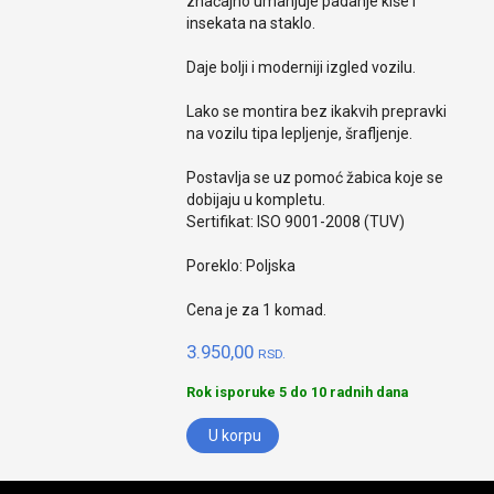
značajno umanjuje padanje kiše i
insekata na staklo.
Daje bolji i moderniji izgled vozilu.
Lako se montira bez ikakvih prepravki
na vozilu tipa lepljenje, šrafljenje.
Postavlja se uz pomoć žabica koje se
dobijaju u kompletu.
Sertifikat: ISO 9001-2008 (TUV)
Poreklo: Poljska
Cena je za 1 komad.
3.950,00
RSD.
Rok isporuke 5 do 10 radnih dana
U korpu