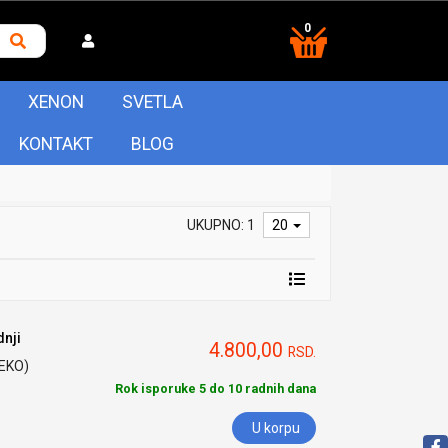
0
XENON
SVETLA
KONTAKT
BLOG
UKUPNO: 1
20
nji
4.800,00
RSD.
HEKO)
Rok isporuke 5 do 10 radnih dana
U korpu