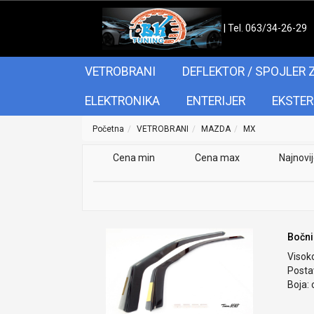
| Tel. 063/34-26-29
VETROBRANI
DEFLEKTOR / SPOJLER 
ELEKTRONIKA
ENTERIJER
EKSTER
Početna
VETROBRANI
MAZDA
MX
Cena min
Cena max
Najnovi
Bočni
Visok
Postav
Boja: 