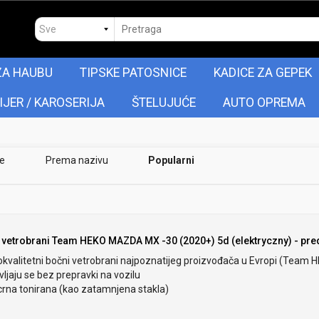
ZA HAUBU
TIPSKE PATOSNICE
KADICE ZA GEPEK
IJER / KAROSERIJA
ŠTELUJUĆE
AUTO OPREMA
je
Prema nazivu
Popularni
 vetrobrani Team HEKO MAZDA MX -30 (2020+) 5d (elektryczny) - pred
okvalitetni bočni vetrobrani najpoznatijeg proizvođača u Evropi (Team 
ljaju se bez prepravki na vozilu
crna tonirana (kao zatamnjena stakla)