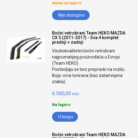
Nema na lageru
Nije dostupno
Bočni vetrobrani Team HEKO MAZDA
CX 5 (2011-2017) - Sva 4 komplet
prednji + zadnji
Visokokvalitetni bočni vetrobrani
najpoznatijeg proizvođača u Evropi
(Team HEKO)
Postavljaju se bez prepravki na vozilu
Boja: crna tonirana (kao zatamnjena
stakla)
6.500,00
RSD.
Na lageru
U korpu
Bočni vetrobrani Team HEKO MAZDA