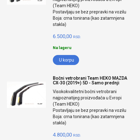
(Team HEKO)
Postavljaju se bez prepravki na vozilu
Boja: crna tonirana (kao zatamnjena
stakla)
6.500,00
RSD.
Na lageru
U korpu
Bočni vetrobrani Team HEKO MAZDA
CX-30 (2019+) 5D - Samo prednji
Visokokvalitetni bočni vetrobrani
najpoznatijeg proizvođača u Evropi
(Team HEKO)
Postavljaju se bez prepravki na vozilu
Boja: crna tonirana (kao zatamnjena
stakla)
4.800,00
RSD.