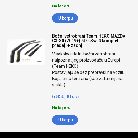
Na lageru
U korpu
Bočni vetrobrani Team HEKO MAZDA
CX-30 (2019+) 5D - Sva 4 komplet
prednji + zadnji
Visokokvalitetni bočni vetrobrani
najpoznatijeg proizvođača u Evropi
(Team HEKO)
Postavljaju se bez prepravki na vozilu
Boja: crna tonirana (kao zatamnjena
stakla)
6.850,00
RSD.
Na lageru
U korpu