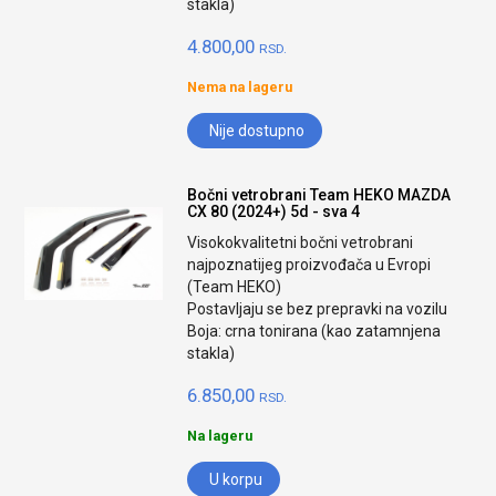
stakla)
4.800,00
RSD.
Nema na lageru
Nije dostupno
Bočni vetrobrani Team HEKO MAZDA
CX 80 (2024+) 5d - sva 4
Visokokvalitetni bočni vetrobrani
najpoznatijeg proizvođača u Evropi
(Team HEKO)
Postavljaju se bez prepravki na vozilu
Boja: crna tonirana (kao zatamnjena
stakla)
6.850,00
RSD.
Na lageru
U korpu