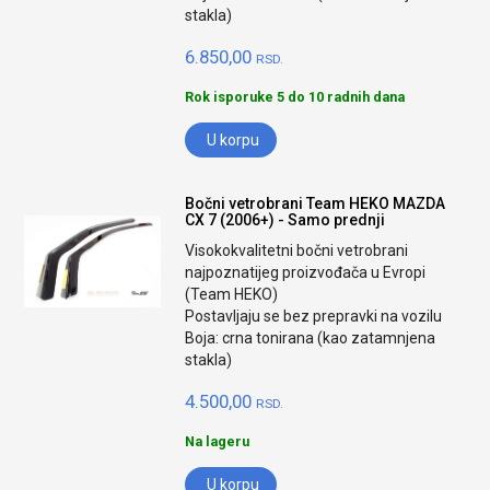
stakla)
6.850,00
RSD.
Rok isporuke 5 do 10 radnih dana
U korpu
Bočni vetrobrani Team HEKO MAZDA
CX 7 (2006+) - Samo prednji
Visokokvalitetni bočni vetrobrani
najpoznatijeg proizvođača u Evropi
(Team HEKO)
Postavljaju se bez prepravki na vozilu
Boja: crna tonirana (kao zatamnjena
stakla)
4.500,00
RSD.
Na lageru
U korpu