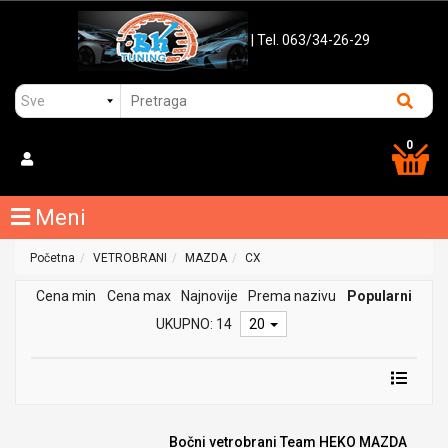
| Tel. 063/34-26-29
0
Meni
Početna
VETROBRANI
MAZDA
CX
Cena min
Cena max
Najnovije
Prema nazivu
Popularni
UKUPNO: 14
20
Bočni vetrobrani Team HEKO MAZDA