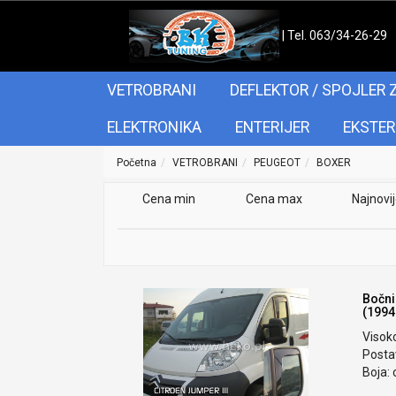
| Tel. 063/34-26-29
VETROBRANI
DEFLEKTOR / SPOJLER 
ELEKTRONIKA
ENTERIJER
EKSTER
Početna
VETROBRANI
PEUGEOT
BOXER
Cena min
Cena max
Najnovi
Bočni
(1994
Visok
Postav
Boja: 