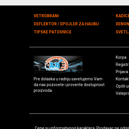
VETROBRANI
KADIC
DEFLEKTOR / SPOJLER ZA HAUBU
XENO
TIPSKE PATOSNICE
SVETL
Korpa
Registr
Prijava
Pre dolaska u radnju savetujemo Vam
Kontak
da nas pozovete i proverite dostupnost
Opšti u
proizvoda.
Velepr
Cene su informativnog karaktera. Prodavac ne odgova