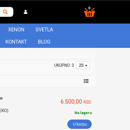
0
XENON
SVETLA
KONTAKT
BLOG
UKUPNO: 3
20
to
6.500,00
RSD.
HEKO)
Na lageru
U korpu