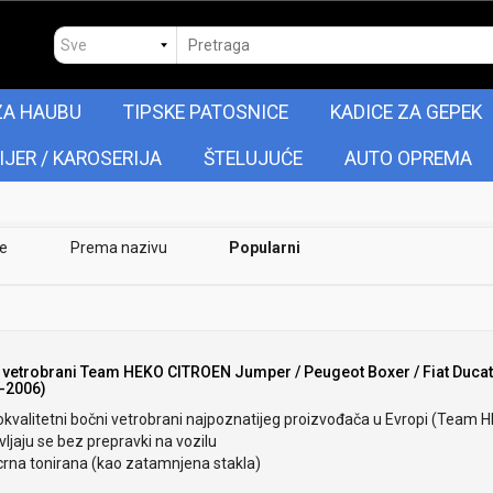
ZA HAUBU
TIPSKE PATOSNICE
KADICE ZA GEPEK
IJER / KAROSERIJA
ŠTELUJUĆE
AUTO OPREMA
je
Prema nazivu
Popularni
 vetrobrani Team HEKO CITROEN Jumper / Peugeot Boxer / Fiat Duca
-2006)
okvalitetni bočni vetrobrani najpoznatijeg proizvođača u Evropi (Team 
ljaju se bez prepravki na vozilu
crna tonirana (kao zatamnjena stakla)