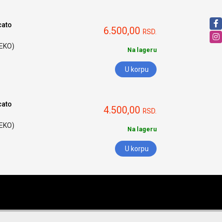
cato
6.500,00
RSD.
HEKO)
Na lageru
U korpu
cato
4.500,00
RSD.
HEKO)
Na lageru
U korpu