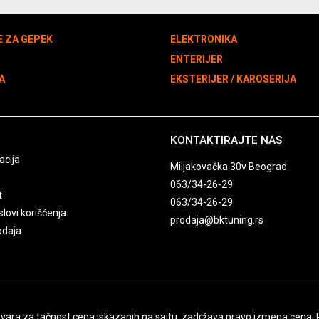
E ZA GEPEK
ELEKTRONIKA
N
ENTERIJER
A
EKSTERIJER / KAROSERIJA
KONTAKTIRAJTE NAS
acija
Miljakovačka 30v Beograd
063/34-26-29
t
063/34-26-29
slovi korišćenja
prodaja@bktuning.rs
odaja
ra za tačnost cena iskazanih na sajtu, zadržava pravo izmena cena. Pon