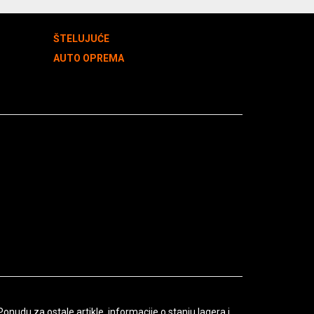
ŠTELUJUĆE
AUTO OPREMA
udu za ostale artikle, informacije o stanju lagera i