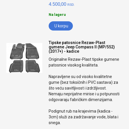
4.500,00
RSD.
Na lageru
U korpu
Tipske patosnice Rezaw-Plast
gumene Jeep Compass II (MP/552)
(2017+) - kadice
Originalne Rezaw-Plast tipske gumene
patosnice visokog kvaliteta.
Napravljene su od visoko kvalitetne
gume (bez toksičnih i PVC sastava) za
što veću savitljivost i izdržljivost.
Nemaju neprijatne mirise i u potpunosti
odgovaraju fabričkim dimenzijama.
Podignut rub na krajevima (kadica -
3cm) služi za zadržavanje vode, blata i
snega.