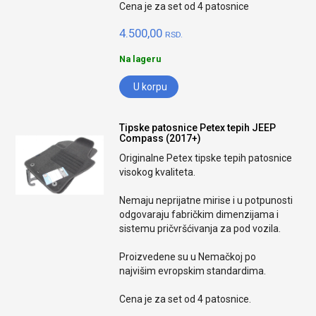
Cena je za set od 4 patosnice
4.500,00
RSD.
Na lageru
U korpu
Tipske patosnice Petex tepih JEEP
Compass (2017+)
Originalne Petex tipske tepih patosnice
visokog kvaliteta.
Nemaju neprijatne mirise i u potpunosti
odgovaraju fabričkim dimenzijama i
sistemu pričvršćivanja za pod vozila.
Proizvedene su u Nemačkoj po
najvišim evropskim standardima.
Cena je za set od 4 patosnice.