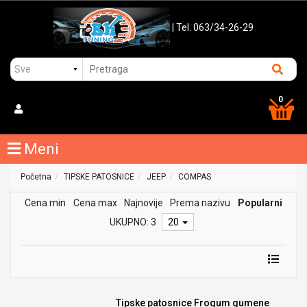
| Tel. 063/34-26-29
0
Meni
Početna
TIPSKE PATOSNICE
JEEP
COMPAS
Cena min
Cena max
Najnovije
Prema nazivu
Popularni
UKUPNO: 3
20
Tipske patosnice Frogum gumene