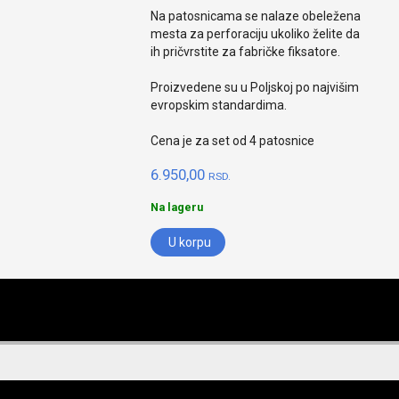
Na patosnicama se nalaze obeležena
mesta za perforaciju ukoliko želite da
ih pričvrstite za fabričke fiksatore.
Proizvedene su u Poljskoj po najvišim
evropskim standardima.
Cena je za set od 4 patosnice
6.950,00
RSD.
Na lageru
U korpu