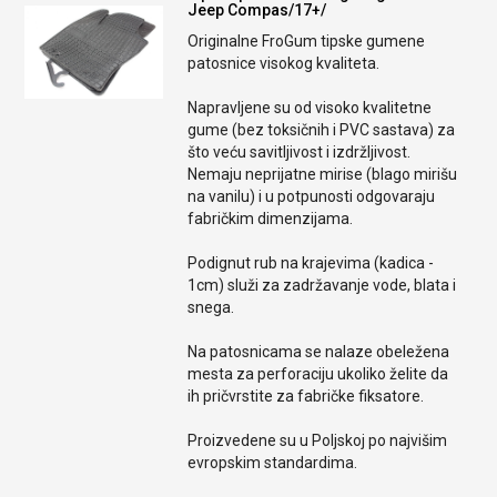
Jeep Compas/17+/
Originalne FroGum tipske gumene
patosnice visokog kvaliteta.
Napravljene su od visoko kvalitetne
gume (bez toksičnih i PVC sastava) za
što veću savitljivost i izdržljivost.
Nemaju neprijatne mirise (blago mirišu
na vanilu) i u potpunosti odgovaraju
fabričkim dimenzijama.
Podignut rub na krajevima (kadica -
1cm) služi za zadržavanje vode, blata i
snega.
Na patosnicama se nalaze obeležena
mesta za perforaciju ukoliko želite da
ih pričvrstite za fabričke fiksatore.
Proizvedene su u Poljskoj po najvišim
evropskim standardima.