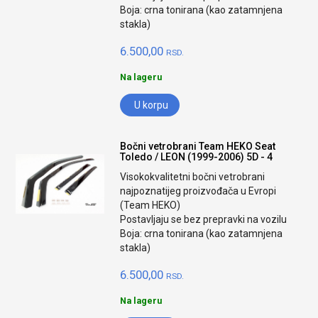
Boja: crna tonirana (kao zatamnjena
stakla)
6.500,00
RSD.
Na lageru
U korpu
Bočni vetrobrani Team HEKO Seat
Toledo / LEON (1999-2006) 5D - 4
Visokokvalitetni bočni vetrobrani
najpoznatijeg proizvođača u Evropi
(Team HEKO)
Postavljaju se bez prepravki na vozilu
Boja: crna tonirana (kao zatamnjena
stakla)
6.500,00
RSD.
Na lageru