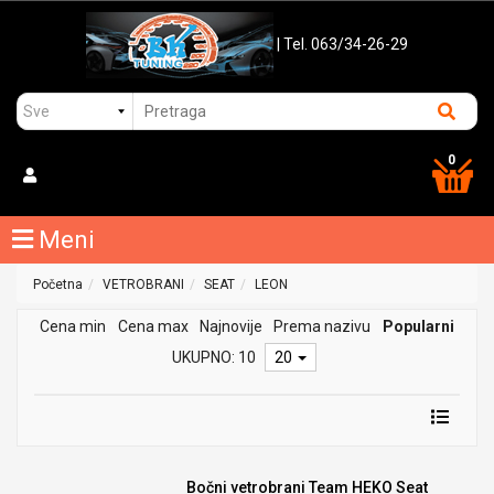
| Tel. 063/34-26-29
0
Meni
Početna
VETROBRANI
SEAT
LEON
Cena min
Cena max
Najnovije
Prema nazivu
Popularni
UKUPNO: 10
20
Bočni vetrobrani Team HEKO Seat