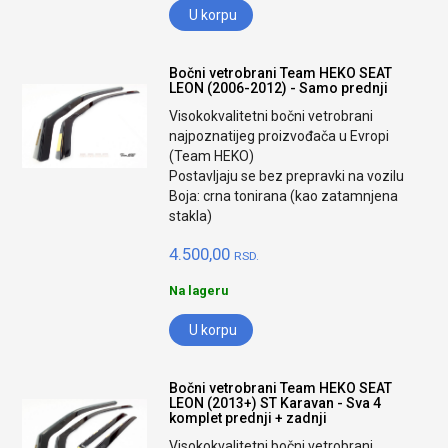
U korpu
Bočni vetrobrani Team HEKO SEAT
LEON (2006-2012) - Samo prednji
Visokokvalitetni bočni vetrobrani
najpoznatijeg proizvođača u Evropi
(Team HEKO)
Postavljaju se bez prepravki na vozilu
Boja: crna tonirana (kao zatamnjena
stakla)
4.500,00
RSD.
Na lageru
U korpu
Bočni vetrobrani Team HEKO SEAT
LEON (2013+) ST Karavan - Sva 4
komplet prednji + zadnji
Visokokvalitetni bočni vetrobrani