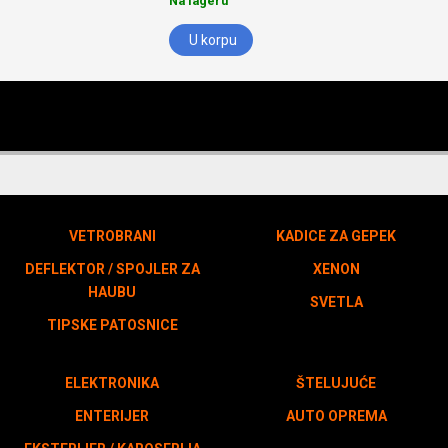
Na lageru
U korpu
VETROBRANI
KADICE ZA GEPEK
DEFLEKTOR / SPOJLER ZA
XENON
HAUBU
SVETLA
TIPSKE PATOSNICE
ELEKTRONIKA
ŠTELUJUĆE
ENTERIJER
AUTO OPREMA