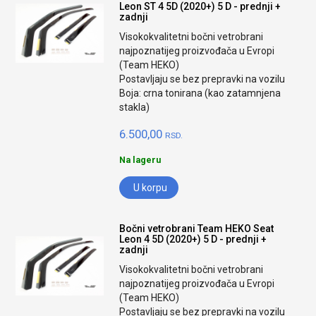
Leon ST 4 5D (2020+) 5 D - prednji +
zadnji
Visokokvalitetni bočni vetrobrani
najpoznatijeg proizvođača u Evropi
(Team HEKO)
Postavljaju se bez prepravki na vozilu
Boja: crna tonirana (kao zatamnjena
stakla)
6.500,00
RSD.
Na lageru
U korpu
Bočni vetrobrani Team HEKO Seat
Leon 4 5D (2020+) 5 D - prednji +
zadnji
Visokokvalitetni bočni vetrobrani
najpoznatijeg proizvođača u Evropi
(Team HEKO)
Postavljaju se bez prepravki na vozilu