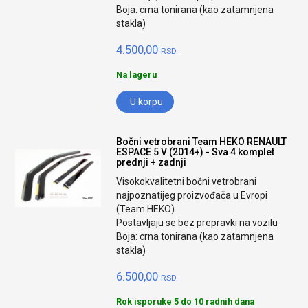
Boja: crna tonirana (kao zatamnjena
stakla)
4.500,00
RSD.
Na lageru
U korpu
Bočni vetrobrani Team HEKO RENAULT
ESPACE 5 V (2014+) - Sva 4 komplet
prednji + zadnji
Visokokvalitetni bočni vetrobrani
najpoznatijeg proizvođača u Evropi
(Team HEKO)
Postavljaju se bez prepravki na vozilu
Boja: crna tonirana (kao zatamnjena
stakla)
6.500,00
RSD.
Rok isporuke 5 do 10 radnih dana