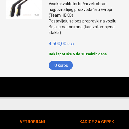
Visokokvalitetni bočni vetrobrani
najpoznatijeg proizvođača u Evropi
(Team HEKO)
Postavljaju se bez prepravki na vozilu
Boja: crna tonirana (kao zatamnjena
stakla)
4.500,00
RSD.
Rok isporuke 5 do 10 radnih dana
U korpu
VETROBRANI
KADICE ZA GEPEK