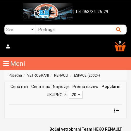
| Tel. 063/34-26-29
0
Meni
Početna
VETROBRANI
RENAULT
ESPACE (2002+)
Cena min
Cena max
Najnovije
Prema nazivu
Popularni
UKUPNO: 5
20
Bočni vetrobrani Team HEKO RENAULT