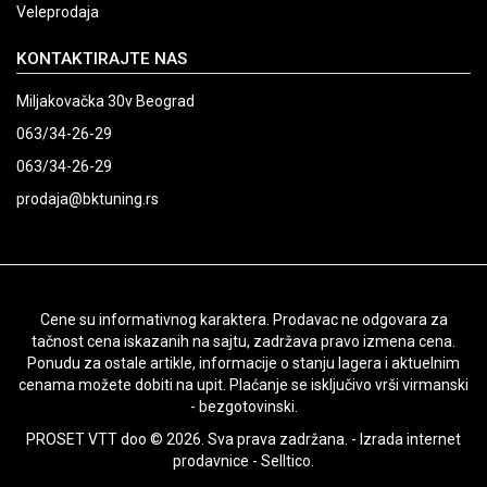
Veleprodaja
KONTAKTIRAJTE NAS
Miljakovačka 30v Beograd
063/34-26-29
063/34-26-29
prodaja@bktuning.rs
Cene su informativnog karaktera. Prodavac ne odgovara za
tačnost cena iskazanih na sajtu, zadržava pravo izmena cena.
Ponudu za ostale artikle, informacije o stanju lagera i aktuelnim
cenama možete dobiti na upit. Plaćanje se isključivo vrši virmanski
- bezgotovinski.
PROSET VTT doo © 2026. Sva prava zadržana. -
Izrada internet
prodavnice
-
Selltico.