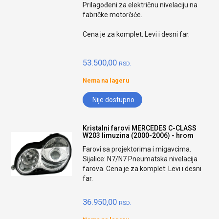
Prilagođeni za električnu nivelaciju na
fabričke motorčiće.
Cena je za komplet: Levi i desni far.
53.500,00
RSD.
Nema na lageru
Nije dostupno
Kristalni farovi MERCEDES C-CLASS
W203 limuzina (2000-2006) - hrom
Farovi sa projektorima i migavcima.
Sijalice: N7/N7 Pneumatska nivelacija
farova. Cena je za komplet: Levi i desni
far.
36.950,00
RSD.