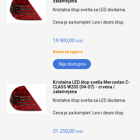
zatamnjena
Kristalna štop svetla sa LED diodama.
Cena je za komplet: Levi i desni štop.
19.900,00
RSD.
Nema na lageru
Nije dostupno
Kristalna LED štop svetla Mercedes C-
CLASS W203 (04-07) - crvena /
zatamnjena
Kristalna štop svetla sa LED diodama.
Cena je za komplet: Levi i desni štop.
21.250,00
RSD.