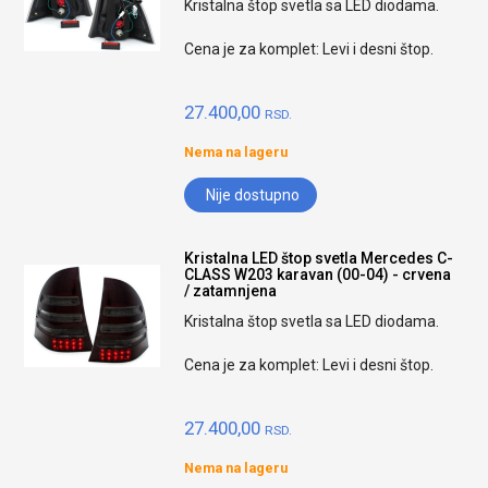
Kristalna štop svetla sa LED diodama.
Cena je za komplet: Levi i desni štop.
27.400,00
RSD.
Nema na lageru
Nije dostupno
Kristalna LED štop svetla Mercedes C-
CLASS W203 karavan (00-04) - crvena
/ zatamnjena
Kristalna štop svetla sa LED diodama.
Cena je za komplet: Levi i desni štop.
27.400,00
RSD.
Nema na lageru