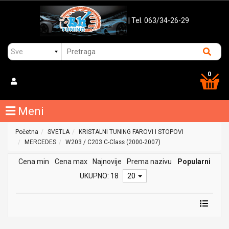
| Tel. 063/34-26-29
0
Meni
Početna
SVETLA
KRISTALNI TUNING FAROVI I STOPOVI
MERCEDES
W203 / C203 C-Class (2000-2007)
Cena min
Cena max
Najnovije
Prema nazivu
Popularni
UKUPNO: 18
20