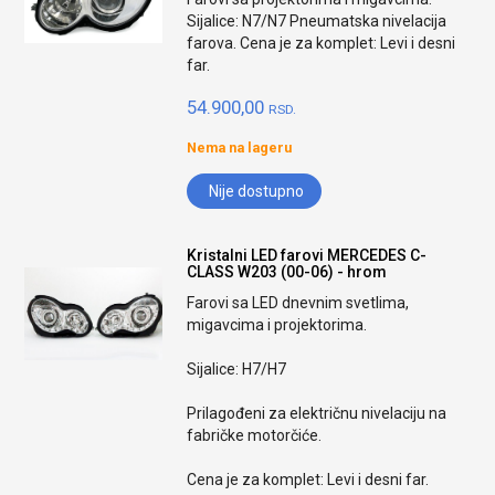
Sijalice: N7/N7 Pneumatska nivelacija
farova. Cena je za komplet: Levi i desni
far.
54.900,00
RSD.
Nema na lageru
Nije dostupno
Kristalni LED farovi MERCEDES C-
CLASS W203 (00-06) - hrom
Farovi sa LED dnevnim svetlima,
migavcima i projektorima.
Sijalice: H7/H7
Prilagođeni za električnu nivelaciju na
fabričke motorčiće.
Cena je za komplet: Levi i desni far.