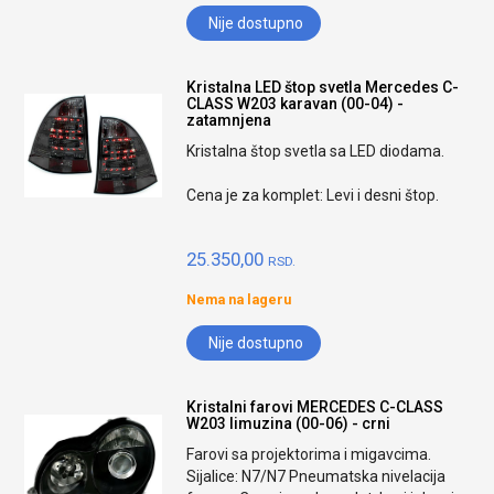
Nije dostupno
Kristalna LED štop svetla Mercedes C-
CLASS W203 karavan (00-04) -
zatamnjena
Kristalna štop svetla sa LED diodama.
Cena je za komplet: Levi i desni štop.
25.350,00
RSD.
Nema na lageru
Nije dostupno
Kristalni farovi MERCEDES C-CLASS
W203 limuzina (00-06) - crni
Farovi sa projektorima i migavcima.
Sijalice: N7/N7 Pneumatska nivelacija