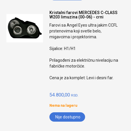
Kristalni farovi MERCEDES C-CLASS
W203 limuzina (00-06) - crni
Farovi sa Angel Eyes ultra jakim CCFL
prstenovima koji svetle belo,
migavcima i projektorima.
Sijalice: H1/H1
Prilagođeni za električnu nivelaciju na
fabričke motorčiće.
Cena je za komplet: Levi i desni far.
54.800,00
RSD.
Nema na lageru
Nije dostupno