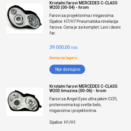
Kristalni farovi MERCEDES C-CLASS
W203 (00-04) - hrom
Farovi sa projektorima i migavcima.
Sijalice: H7/H7 Pneumatska nivelacija
farova. Cena je za komplet: Levi i desni
far.
39.000,00
RSD.
Nema na lageru
Nije dostupno
Kristalni farovi MERCEDES C-CLASS
W203 limuzina (00-06) - hrom
Farovi sa Angel Eyes ultra jakim CCFL
prstenovima koji svetle belo,
migavcima i projektorima.
Sijalice: H1/H1