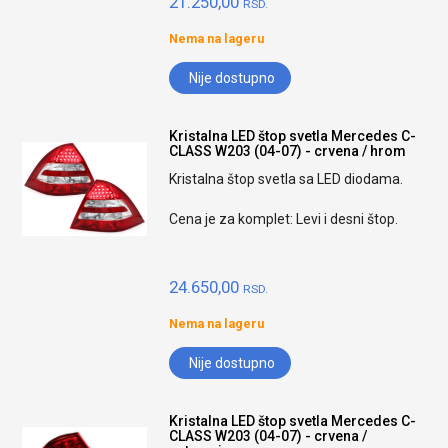
21.250,00
RSD.
Nema na lageru
Nije dostupno
Kristalna LED štop svetla Mercedes C-
CLASS W203 (04-07) - crvena / hrom
Kristalna štop svetla sa LED diodama.
Cena je za komplet: Levi i desni štop.
24.650,00
RSD.
Nema na lageru
Nije dostupno
Kristalna LED štop svetla Mercedes C-
CLASS W203 (04-07) - crvena /