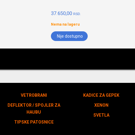
37.650,00
RSD.
Nema na lageru
Nije dostupno
VETROBRANI
KADICE ZA GEPEK
DEFLEKTOR / SPOJLER ZA
XENON
HAUBU
SVETLA
TIPSKE PATOSNICE