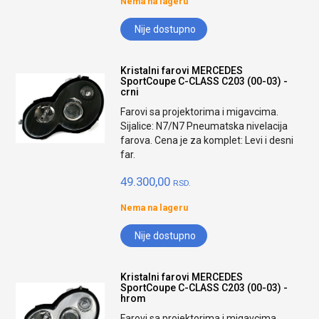
Nema na lageru
Nije dostupno
Kristalni farovi MERCEDES
SportCoupe C-CLASS C203 (00-03) -
crni
Farovi sa projektorima i migavcima.
Sijalice: N7/N7 Pneumatska nivelacija
farova. Cena je za komplet: Levi i desni
far.
49.300,00
RSD.
Nema na lageru
Nije dostupno
Kristalni farovi MERCEDES
SportCoupe C-CLASS C203 (00-03) -
hrom
Farovi sa projektorima i migavcima.