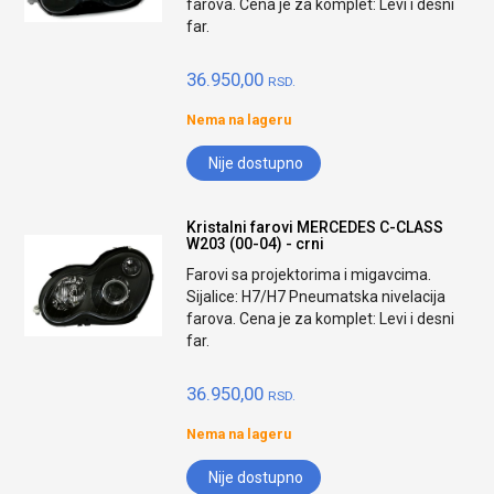
farova. Cena je za komplet: Levi i desni
far.
36.950,00
RSD.
Nema na lageru
Nije dostupno
Kristalni farovi MERCEDES C-CLASS
W203 (00-04) - crni
Farovi sa projektorima i migavcima.
Sijalice: H7/H7 Pneumatska nivelacija
farova. Cena je za komplet: Levi i desni
far.
36.950,00
RSD.
Nema na lageru
Nije dostupno