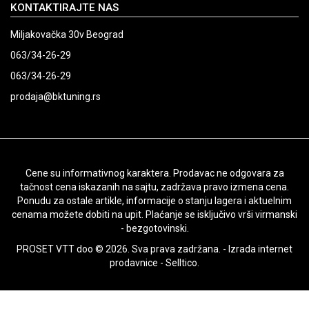
KONTAKTIRAJTE NAS
Miljakovačka 30v Beograd
063/34-26-29
063/34-26-29
prodaja@bktuning.rs
Cene su informativnog karaktera. Prodavac ne odgovara za
tačnost cena iskazanih na sajtu, zadržava pravo izmena cena.
Ponudu za ostale artikle, informacije o stanju lagera i aktuelnim
cenama možete dobiti na upit. Plaćanje se isključivo vrši virmanski
- bezgotovinski.
PROSET VTT doo © 2026. Sva prava zadržana. -
Izrada internet
prodavnice
-
Selltico.