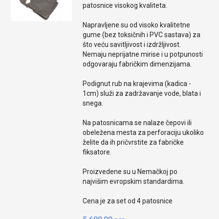
patosnice visokog kvaliteta.
Napravljene su od visoko kvalitetne
gume (bez toksičnih i PVC sastava) za
što veću savitljivost i izdržljivost.
Nemaju neprijatne mirise i u potpunosti
odgovaraju fabričkim dimenzijama.
Podignut rub na krajevima (kadica -
1cm) služi za zadržavanje vode, blata i
snega.
Na patosnicama se nalaze čepovi ili
obeležena mesta za perforaciju ukoliko
želite da ih pričvrstite za fabričke
fiksatore.
Proizvedene su u Nemačkoj po
najvišim evropskim standardima.
Cena je za set od 4 patosnice