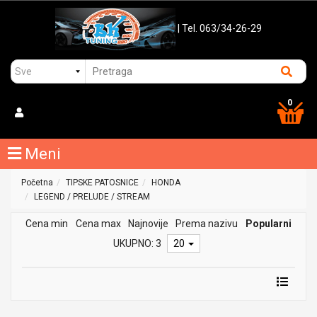
| Tel. 063/34-26-29
0
Meni
Početna
TIPSKE PATOSNICE
HONDA
LEGEND / PRELUDE / STREAM
Cena min
Cena max
Najnovije
Prema nazivu
Popularni
UKUPNO: 3
20