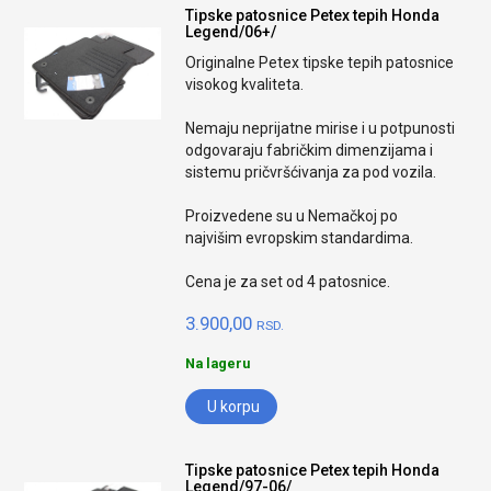
Tipske patosnice Petex tepih Honda
Legend/06+/
Originalne Petex tipske tepih patosnice
visokog kvaliteta.
Nemaju neprijatne mirise i u potpunosti
odgovaraju fabričkim dimenzijama i
sistemu pričvršćivanja za pod vozila.
Proizvedene su u Nemačkoj po
najvišim evropskim standardima.
Cena je za set od 4 patosnice.
3.900,00
RSD.
Na lageru
U korpu
Tipske patosnice Petex tepih Honda
Legend/97-06/