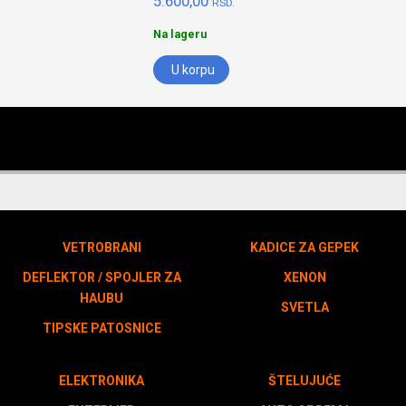
5.600,00
RSD.
Na lageru
U korpu
VETROBRANI
KADICE ZA GEPEK
DEFLEKTOR / SPOJLER ZA
XENON
HAUBU
SVETLA
TIPSKE PATOSNICE
ELEKTRONIKA
ŠTELUJUĆE