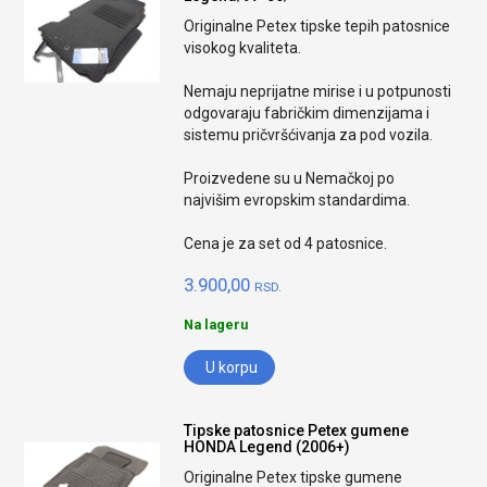
Originalne Petex tipske tepih patosnice
visokog kvaliteta.
Nemaju neprijatne mirise i u potpunosti
odgovaraju fabričkim dimenzijama i
sistemu pričvršćivanja za pod vozila.
Proizvedene su u Nemačkoj po
najvišim evropskim standardima.
Cena je za set od 4 patosnice.
3.900,00
RSD.
Na lageru
U korpu
Tipske patosnice Petex gumene
HONDA Legend (2006+)
Originalne Petex tipske gumene