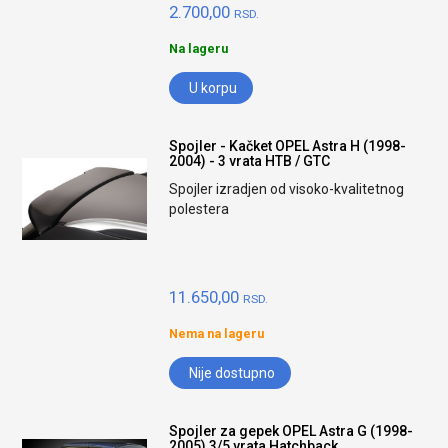
2.700,00
RSD.
Na lageru
U korpu
Spojler - Kačket OPEL Astra H (1998-
2004) - 3 vrata HTB / GTC
Spojler izradjen od visoko-kvalitetnog
polestera
11.650,00
RSD.
Nema na lageru
Nije dostupno
Spojler za gepek OPEL Astra G (1998-
2005) 3/5 vrata Hatchback