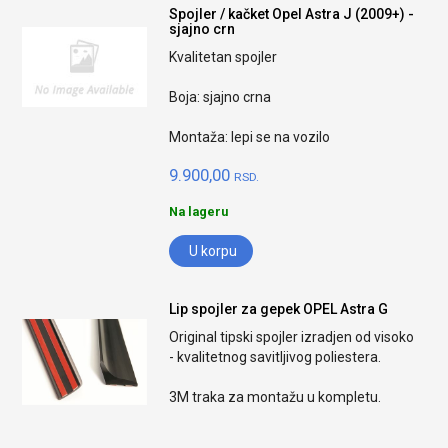
Spojler / kačket Opel Astra J (2009+) -
sjajno crn
Kvalitetan spojler
Boja: sjajno crna
Montaža: lepi se na vozilo
9.900,00
RSD.
Na lageru
U korpu
Lip spojler za gepek OPEL Astra G
Original tipski spojler izradjen od visoko
- kvalitetnog savitljivog poliestera.
3M traka za montažu u kompletu.