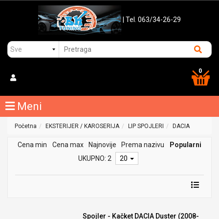
| Tel. 063/34-26-29
0
Meni
Početna
EKSTERIJER / KAROSERIJA
LIP SPOJLERI
DACIA
Cena min
Cena max
Najnovije
Prema nazivu
Popularni
UKUPNO: 2
20
Spojler - Kačket DACIA Duster (2008-