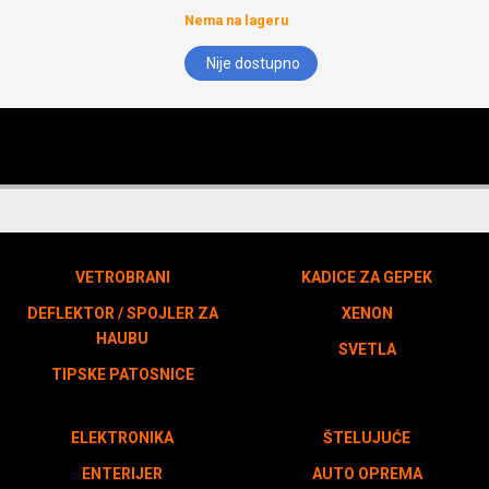
Nema na lageru
Nije dostupno
VETROBRANI
KADICE ZA GEPEK
DEFLEKTOR / SPOJLER ZA
XENON
HAUBU
SVETLA
TIPSKE PATOSNICE
ELEKTRONIKA
ŠTELUJUĆE
ENTERIJER
AUTO OPREMA