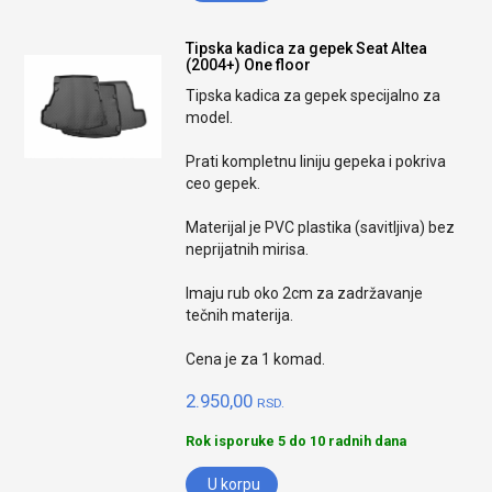
Tipska kadica za gepek Seat Altea
(2004+) One floor
Tipska kadica za gepek specijalno za
model.
Prati kompletnu liniju gepeka i pokriva
ceo gepek.
Materijal je PVC plastika (savitljiva) bez
neprijatnih mirisa.
Imaju rub oko 2cm za zadržavanje
tečnih materija.
Cena je za 1 komad.
2.950,00
RSD.
Rok isporuke 5 do 10 radnih dana
U korpu