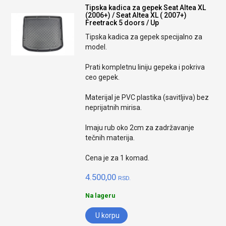
Tipska kadica za gepek Seat Altea XL
(2006+) / Seat Altea XL ( 2007+)
Freetrack 5 doors / Up
Tipska kadica za gepek specijalno za
model.
Prati kompletnu liniju gepeka i pokriva
ceo gepek.
Materijal je PVC plastika (savitljiva) bez
neprijatnih mirisa.
Imaju rub oko 2cm za zadržavanje
tečnih materija.
Cena je za 1 komad.
4.500,00
RSD.
Na lageru
U korpu