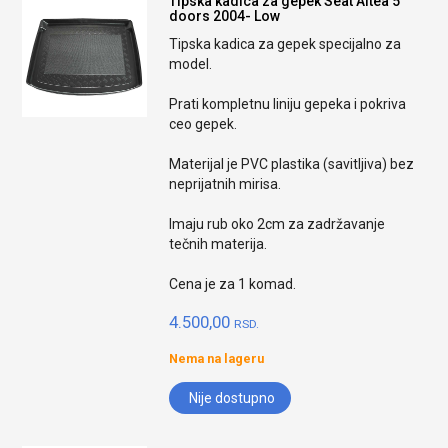
Tipska kadica za gepek Seat Altea 5
doors 2004- Low
Tipska kadica za gepek specijalno za
model.
Prati kompletnu liniju gepeka i pokriva
ceo gepek.
Materijal je PVC plastika (savitljiva) bez
neprijatnih mirisa.
Imaju rub oko 2cm za zadržavanje
tečnih materija.
Cena je za 1 komad.
4.500,00
RSD.
Nema na lageru
Nije dostupno