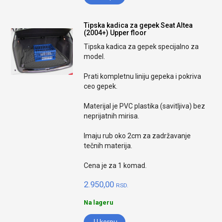
Tipska kadica za gepek Seat Altea
(2004+) Upper floor
Tipska kadica za gepek specijalno za
model.
Prati kompletnu liniju gepeka i pokriva
ceo gepek.
Materijal je PVC plastika (savitljiva) bez
neprijatnih mirisa.
Imaju rub oko 2cm za zadržavanje
tečnih materija.
Cena je za 1 komad.
2.950,00
RSD.
Na lageru