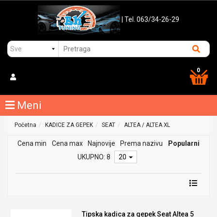
| Tel. 063/34-26-29
0
Meni
Početna
KADICE ZA GEPEK
SEAT
ALTEA / ALTEA XL
Cena min
Cena max
Najnovije
Prema nazivu
Popularni
UKUPNO: 8
20
Tipska kadica za gepek Seat Altea 5