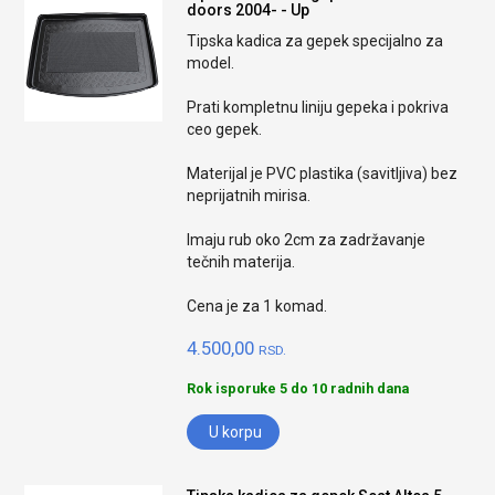
doors 2004- - Up
Tipska kadica za gepek specijalno za
model.
Prati kompletnu liniju gepeka i pokriva
ceo gepek.
Materijal je PVC plastika (savitljiva) bez
neprijatnih mirisa.
Imaju rub oko 2cm za zadržavanje
tečnih materija.
Cena je za 1 komad.
4.500,00
RSD.
Rok isporuke 5 do 10 radnih dana
U korpu