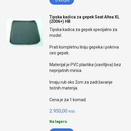
U korpu
Tipska kadica za gepek Seat Altea XL
(2006+) HB
Tipska kadica za gepek specijalno za
model.
Prati kompletnu liniju gepeka i pokriva
ceo gepek.
Materijal je PVC plastika (savitljiva) bez
neprijatnih mirisa.
Imaju rub oko 2cm za zadržavanje
tečnih materija.
Cena je za 1 komad.
2.950,00
RSD.
Na lageru