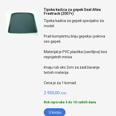
Tipska kadica za gepek Seat Altea
Freetrack (2007+)
Tipska kadica za gepek specijalno za
model.
Prati kompletnu liniju gepeka i pokriva
ceo gepek.
Materijal je PVC plastika (savitljiva) bez
neprijatnih mirisa.
Imaju rub oko 2cm za zadržavanje
tečnih materija.
Cena je za 1 komad.
2.950,00
RSD.
Rok isporuke 5 do 10 radnih dana
U korpu