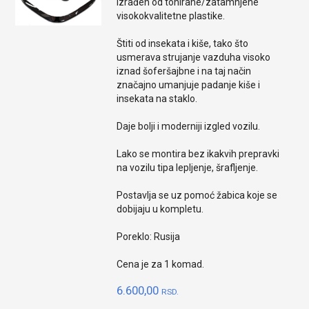
Izrađen od tonirane/zatamnjene
visokokvalitetne plastike.
Štiti od insekata i kiše, tako što
usmerava strujanje vazduha visoko
iznad šoferšajbne i na taj način
značajno umanjuje padanje kiše i
insekata na staklo.
Daje bolji i moderniji izgled vozilu.
Lako se montira bez ikakvih prepravki
na vozilu tipa lepljenje, šrafljenje.
Postavlja se uz pomoć žabica koje se
dobijaju u kompletu.
Poreklo: Rusija
Cena je za 1 komad.
6.600,00
RSD.