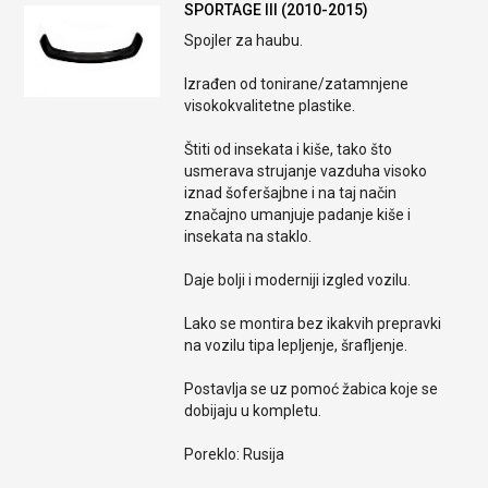
SPORTAGE III (2010-2015)
Spojler za haubu.
Izrađen od tonirane/zatamnjene
visokokvalitetne plastike.
Štiti od insekata i kiše, tako što
usmerava strujanje vazduha visoko
iznad šoferšajbne i na taj način
značajno umanjuje padanje kiše i
insekata na staklo.
Daje bolji i moderniji izgled vozilu.
Lako se montira bez ikakvih prepravki
na vozilu tipa lepljenje, šrafljenje.
Postavlja se uz pomoć žabica koje se
dobijaju u kompletu.
Poreklo: Rusija