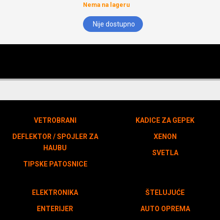
Nema na lageru
Nije dostupno
VETROBRANI
KADICE ZA GEPEK
DEFLEKTOR / SPOJLER ZA
XENON
HAUBU
SVETLA
TIPSKE PATOSNICE
ELEKTRONIKA
ŠTELUJUĆE
ENTERIJER
AUTO OPREMA