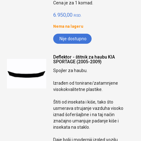
Cena je za 1 komad.
6.950,00
RSD.
Nema na lageru
Nije dostupno
Deflektor - štitnik za haubu KIA
SPORTAGE (2005-2009)
Spojler za haubu.
Izrađen od tonirane/zatamnjene
visokokvalitetne plastike.
Štiti od insekata i kiše, tako što
usmerava strujanje vazduha visoko
iznad šoferšajbne i na taj način
značajno umanjuje padanje kiše i
insekata na staklo.
Daje bolji i moderniji izgled vozilu.