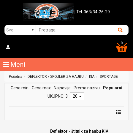
| Tel. 063/34-26-29
0
Meni
Početna
DEFLEKTOR / SPOJLER ZA HAUBU
KIA
SPORTAGE
Cena min
Cena max
Najnovije
Prema nazivu
Popularni
UKUPNO: 3
20
Deflektor - štitnik za haubu KIA