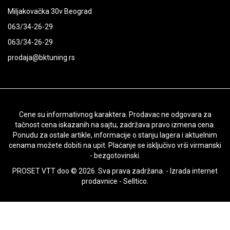
Miljakovačka 30v Beograd
063/34-26-29
063/34-26-29
prodaja@bktuning.rs
Cene su informativnog karaktera. Prodavac ne odgovara za
tačnost cena iskazanih na sajtu, zadržava pravo izmena cena.
Ponudu za ostale artikle, informacije o stanju lagera i aktuelnim
cenama možete dobiti na upit. Plaćanje se isključivo vrši virmanski
- bezgotovinski.
PROSET VTT doo © 2026. Sva prava zadržana. -
Izrada internet
prodavnice
-
Selltico.