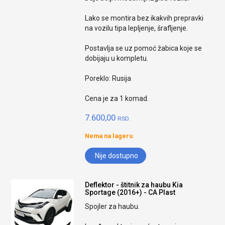
Lako se montira bez ikakvih prepravki
na vozilu tipa lepljenje, šrafljenje.
Postavlja se uz pomoć žabica koje se
dobijaju u kompletu.
Poreklo: Rusija
Cena je za 1 komad.
7.600,00
RSD.
Nema na lageru
Nije dostupno
Deflektor - štitnik za haubu Kia
Sportage (2016+) - CA Plast
Spojler za haubu.