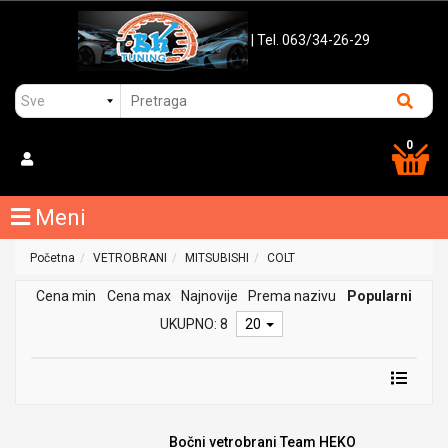
| Tel. 063/34-26-29
0
Meni
Početna
VETROBRANI
MITSUBISHI
COLT
Cena min
Cena max
Najnovije
Prema nazivu
Popularni
UKUPNO: 8
20
Bočni vetrobrani Team HEKO