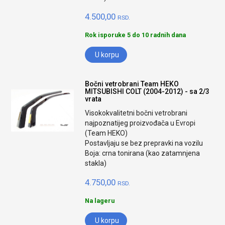
4.500,00
RSD.
Rok isporuke 5 do 10 radnih dana
U korpu
Bočni vetrobrani Team HEKO
MITSUBISHI COLT (2004-2012) - sa 2/3
vrata
Visokokvalitetni bočni vetrobrani
najpoznatijeg proizvođača u Evropi
(Team HEKO)
Postavljaju se bez prepravki na vozilu
Boja: crna tonirana (kao zatamnjena
stakla)
4.750,00
RSD.
Na lageru
U korpu