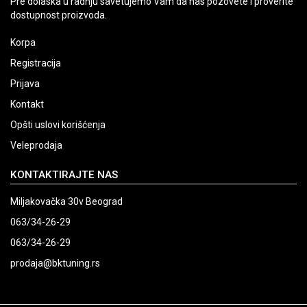
Pre dolaska u radnju savetujemo Vam da nas pozovete i proverite
dostupnost proizvoda.
Korpa
Registracija
Prijava
Kontakt
Opšti uslovi korišćenja
Veleprodaja
KONTAKTIRAJTE NAS
Miljakovačka 30v Beograd
063/34-26-29
063/34-26-29
prodaja@bktuning.rs