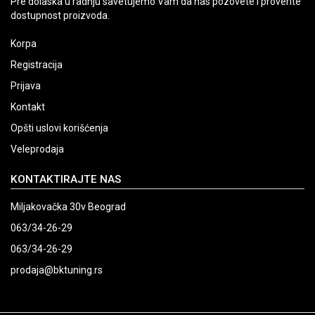
Pre dolaska u radnju savetujemo Vam da nas pozovete i proverite
dostupnost proizvoda.
Korpa
Registracija
Prijava
Kontakt
Opšti uslovi korišćenja
Veleprodaja
KONTAKTIRAJTE NAS
Miljakovačka 30v Beograd
063/34-26-29
063/34-26-29
prodaja@bktuning.rs