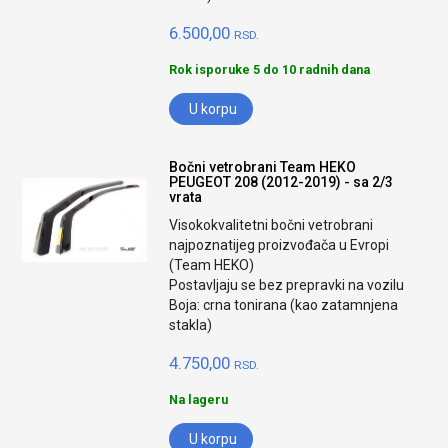
6.500,00
RSD.
Rok isporuke 5 do 10 radnih dana
U korpu
Bočni vetrobrani Team HEKO
PEUGEOT 208 (2012-2019) - sa 2/3
vrata
Visokokvalitetni bočni vetrobrani
najpoznatijeg proizvođača u Evropi
(Team HEKO)
Postavljaju se bez prepravki na vozilu
Boja: crna tonirana (kao zatamnjena
stakla)
4.750,00
RSD.
Na lageru
U korpu