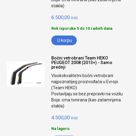
stakla)
6.500,00
RSD.
Rok isporuke 5 do 10 radnih dana
U korpu
Bočni vetrobrani Team HEKO
PEUGEOT 2008 (2013+) - Samo
prednji
Visokokvalitetni bočni vetrobrani
najpoznatijeg proizvođača u Evropi
(Team HEKO)
Postavljaju se bez prepravki na vozilu
Boja: crna tonirana (kao zatamnjena
stakla)
4.500,00
RSD.
Na lageru