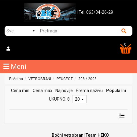
| Tel. 063/34-26-29
0
Meni
Početna
VETROBRANI
PEUGEOT
208 / 2008
Cena min
Cena max
Najnovije
Prema nazivu
Popularni
UKUPNO: 8
20
Bočni vetrobrani Team HEKO