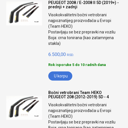
PEUGEOT 2008 / E-2008 II 5D (2019+) -
prednji + zadnji
Visokokvalitetni bočni vetrobrani
najpoznatijeg proizvođača u Evropi
(Team HEKO)
Postavljaju se bez prepravki na vozilu
Boja: crna tonirana (kao zatamnjena
stakla)
6.500,00
RSD.
Rok isporuke 5 do 10 radnih dana
U korpu
Bočni vetrobrani Team HEKO
PEUGEOT 208 (2012-2019) 5D - 4
Visokokvalitetni bočni vetrobrani
najpoznatijeg proizvođača u Evropi
(Team HEKO)
Postavljaju se bez prepravki na vozilu
Boja: crna tonirana (kao zatamnjena