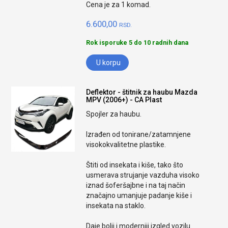
Cena je za 1 komad.
6.600,00
RSD.
Rok isporuke 5 do 10 radnih dana
U korpu
Deflektor - štitnik za haubu Mazda
MPV (2006+) - CA Plast
Spojler za haubu.
Izrađen od tonirane/zatamnjene
visokokvalitetne plastike.
Štiti od insekata i kiše, tako što
usmerava strujanje vazduha visoko
iznad šoferšajbne i na taj način
značajno umanjuje padanje kiše i
insekata na staklo.
Daje bolji i moderniji izgled vozilu.