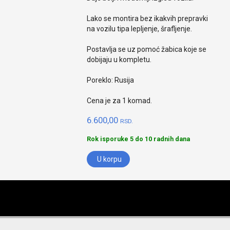
Lako se montira bez ikakvih prepravki
na vozilu tipa lepljenje, šrafljenje.
Postavlja se uz pomoć žabica koje se
dobijaju u kompletu.
Poreklo: Rusija
Cena je za 1 komad.
6.600,00
RSD.
Rok isporuke 5 do 10 radnih dana
U korpu