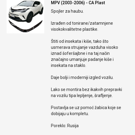
MPV (2003-2006) - CA Plast
Spojler za haubu.
Izrađen od tonirane/zatamnjene
visokokvalitetne plastike.
Štiti od insekata i kiše, tako što
usmerava strujanje vazduha visoko
iznad šoferšajbne i na taj način
značajno umanjuje padanje kiše i
insekata na staklo.
Daje bolji i moderniji izgled vozilu.
Lako se montira bez ikakvih prepravki
na vozilu tipa lepljenje, šrafljenje.
Postavlja se uz pomoć žabica koje se
dobijaju u kompletu.
Poreklo: Rusija