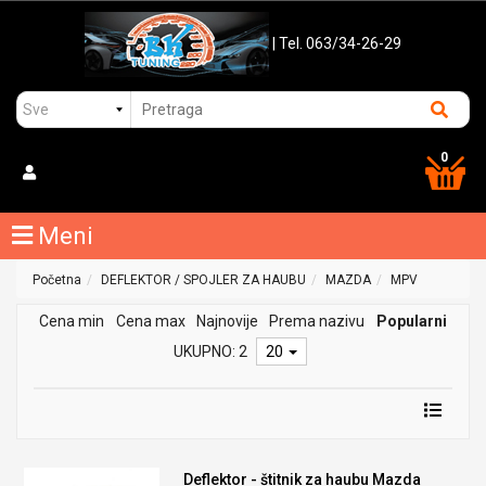
| Tel. 063/34-26-29
0
Meni
Početna
DEFLEKTOR / SPOJLER ZA HAUBU
MAZDA
MPV
Cena min
Cena max
Najnovije
Prema nazivu
Popularni
UKUPNO: 2
20
Deflektor - štitnik za haubu Mazda