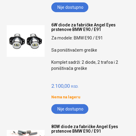
Nije dostupno
6W diode za fabričke Angel Eyes
prstenove BMW E90 / E91
Za modele: BMW E90 / E91
Sa poništivačem greške
Komplet sadrži: 2 diode, 2 trafoa i 2
poništivača greške
2.100,00
RSD.
Nema na lageru
Nije dostupno
80W diode za fabričke Angel Eyes
prstenove BMW E90 / E91