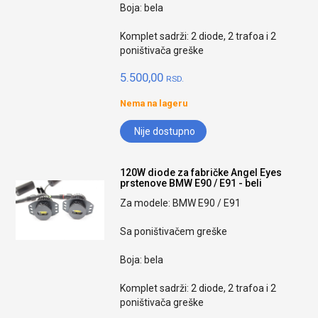
Boja: bela
Komplet sadrži: 2 diode, 2 trafoa i 2
poništivača greške
5.500,00
RSD.
Nema na lageru
Nije dostupno
120W diode za fabričke Angel Eyes
prstenove BMW E90 / E91 - beli
Za modele: BMW E90 / E91
Sa poništivačem greške
Boja: bela
Komplet sadrži: 2 diode, 2 trafoa i 2
poništivača greške