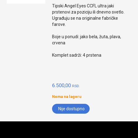
Tipski Angel Eyes CCFL ultra jaki
prstenovi za poziciju ili dnevno svetlo.
Ugrađuju se na originalne fabričke
farove.
Boje u ponudi: jako bela, žuta, plava,
crvena
Komplet sadrži: 4 prstena
6.500,00
RSD.
Nema na lageru
Nije dostupno