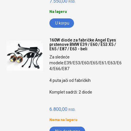
7.550,00
RSD.
Na lageru
U korpu
160W diode za fabričke Angel Eyes
prstenove BMW E39 / E60 / E53 X5 /
E65 / E87 / E63 - beli
Za sledeće
modele:E39/E53/E60/E65/E61/E63/E6
4/E66/E87
4 puta jači od fabričkih
Komplet sadrži: 2 diode
6.800,00
RSD.
Nema na lageru