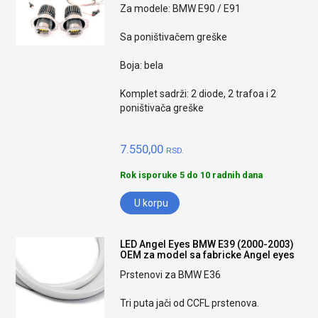
Za modele: BMW E90 / E91
Sa poništivačem greške
Boja: bela
Komplet sadrži: 2 diode, 2 trafoa i 2
poništivača greške
7.550,00
RSD.
Rok isporuke 5 do 10 radnih dana
U korpu
LED Angel Eyes BMW E39 (2000-2003)
OEM za model sa fabricke Angel eyes
Prstenovi za BMW E36
Tri puta jači od CCFL prstenova.