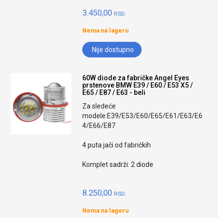
3.450,00
RSD.
Nema na lageru
Nije dostupno
60W diode za fabričke Angel Eyes
prstenove BMW E39 / E60 / E53 X5 /
E65 / E87 / E63 - beli
Za sledeće
modele:E39/E53/E60/E65/E61/E63/E6
4/E66/E87
4 puta jači od fabričkih
Komplet sadrži: 2 diode
8.250,00
RSD.
Nema na lageru