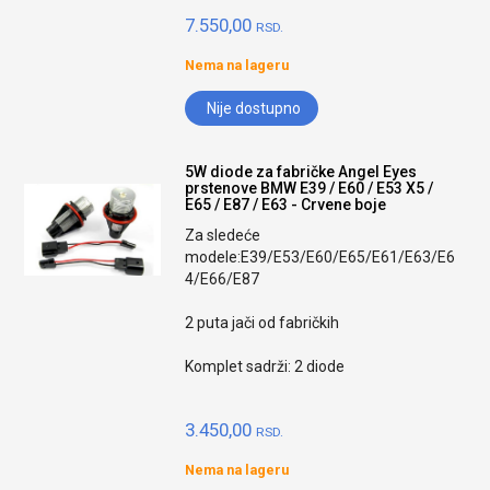
7.550,00
RSD.
Nema na lageru
Nije dostupno
5W diode za fabričke Angel Eyes
prstenove BMW E39 / E60 / E53 X5 /
E65 / E87 / E63 - Crvene boje
Za sledeće
modele:E39/E53/E60/E65/E61/E63/E6
4/E66/E87
2 puta jači od fabričkih
Komplet sadrži: 2 diode
3.450,00
RSD.
Nema na lageru