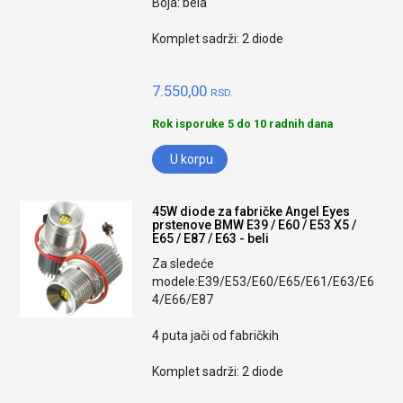
Boja: bela
Komplet sadrži: 2 diode
7.550,00
RSD.
Rok isporuke 5 do 10 radnih dana
U korpu
45W diode za fabričke Angel Eyes
prstenove BMW E39 / E60 / E53 X5 /
E65 / E87 / E63 - beli
Za sledeće
modele:E39/E53/E60/E65/E61/E63/E6
4/E66/E87
4 puta jači od fabričkih
Komplet sadrži: 2 diode