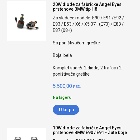
20W diode za fabričke Angel Eyes
prstenove BMW tip H8
Za sledeće modele: E90 / E91 /E92 /
E93 / E53 / X6 / X5 07+ (E70) / E83 /
E87 (08+)
Sa poništivačem greške
Boja: bela
Komplet sadrži: 2 diode, 2 trafoa i 2
poništivača greške
5.500,00
RSD.
Na lageru
U korpu
10W diode za fabričke Angel Eyes
prstenove BMW E90 / E91 - Zute boje