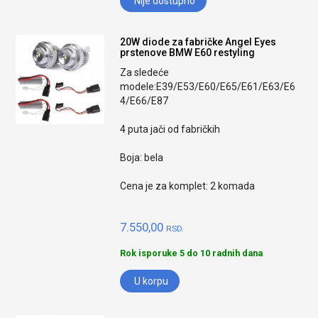
Nije dostupno
20W diode za fabričke Angel Eyes
prstenove BMW E60 restyling
Za sledeće
modele:E39/E53/E60/E65/E61/E63/E6
4/E66/E87
4 puta jači od fabričkih
Boja: bela
Cena je za komplet: 2 komada
7.550,00
RSD.
Rok isporuke 5 do 10 radnih dana
U korpu