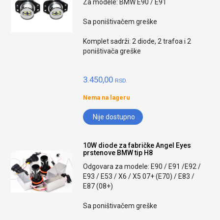
Za modele: BMW E90 / E91
Sa poništivačem greške
Komplet sadrži: 2 diode, 2 trafoa i 2
poništivača greške
3.450,00
RSD.
Nema na lageru
Nije dostupno
10W diode za fabričke Angel Eyes
prstenove BMW tip H8
Odgovara za modele: E90 / E91 /E92 /
E93 / E53 / X6 / X5 07+ (E70) / E83 /
E87 (08+)
Sa poništivačem greške