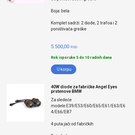
Boja: bela
Komplet sadrži: 2 diode, 2 trafoa i 2
poništivača greške
5.500,00
RSD.
Rok isporuke 5 do 10 radnih dana
U korpu
40W diode za fabričke Angel Eyes
prstenove BMW
Za sledeće
modele:E39/E53/E60/E65/E61/E63/E6
4/E66/E87
4 puta jači od fabričkih