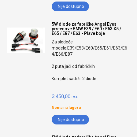
Nije dostupno
5W diode za fabričke Angel Eyes
prstenove BMW E39 / E60 / E53 X5 /
E65 / E87 / E63 - Plave boje
Za sledeće
modele:E39/E53/E60/E65/E61/E63/E6
4/E66/E87
2 puta jači od fabričkih
Komplet sadrži: 2 diode
3.450,00
RSD.
Nema na lageru
Nije dostupno