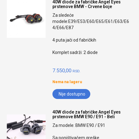
40W diode za fabričke Angel Eyes
prstenove BMW - Crvene boje
Za sledeće
modele:E39/E53/E60/E65/E61/E63/E6
4/E66/E87
4 puta jači od fabričkih
Komplet sadrži: 2 diode
7.550,00
RSD.
Nema na lageru
Nije dostupno
40W diode za fabričke Angel Eyes
prstenove BMW E90 / E91 - Beli
Za modele: BMW E90 / E91
Sa poništivačem greške