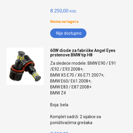
8.250,00
RSD.
Nema na lageru
Nije dostupno
60W diode za fabričke Angel Eyes
prstenove BMW tip H8
Za sledeće modele: BMW E90 / E91
/E92 / E93 2008+;
BMW X5 E70 / X6 E71 2007+;
BMW E60/ E61 2008+;
BMW E83 / E87 2008+
BMW Z4
Boja: bela
Komplet sadrži: 2 sijalice sa
poništivačima grešaka