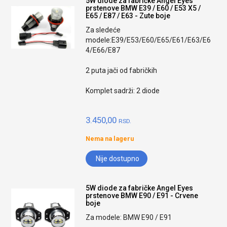
5W diode za fabričke Angel Eyes
prstenove BMW E39 / E60 / E53 X5 /
E65 / E87 / E63 - Zute boje
Za sledeće
modele:E39/E53/E60/E65/E61/E63/E6
4/E66/E87
2 puta jači od fabričkih
Komplet sadrži: 2 diode
3.450,00
RSD.
Nema na lageru
Nije dostupno
5W diode za fabričke Angel Eyes
prstenove BMW E90 / E91 - Crvene
boje
Za modele: BMW E90 / E91