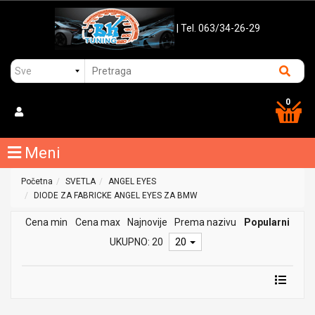
| Tel. 063/34-26-29
0
Meni
Početna
SVETLA
ANGEL EYES
DIODE ZA FABRICKE ANGEL EYES ZA BMW
Cena min
Cena max
Najnovije
Prema nazivu
Popularni
UKUPNO: 20
20