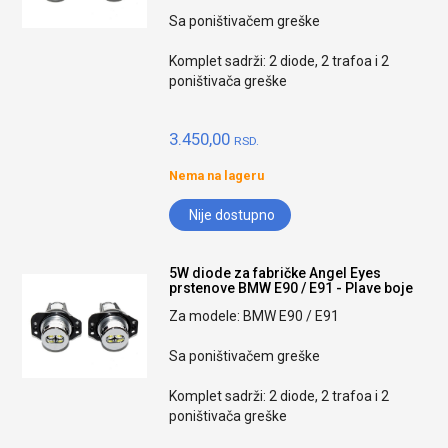
Sa poništivačem greške
Komplet sadrži: 2 diode, 2 trafoa i 2
poništivača greške
3.450,00
RSD.
Nema na lageru
Nije dostupno
5W diode za fabričke Angel Eyes
prstenove BMW E90 / E91 - Plave boje
Za modele: BMW E90 / E91
Sa poništivačem greške
Komplet sadrži: 2 diode, 2 trafoa i 2
poništivača greške