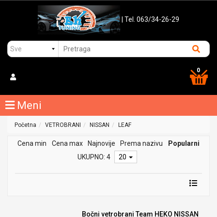
| Tel. 063/34-26-29
0
Meni
Početna
VETROBRANI
NISSAN
LEAF
Cena min
Cena max
Najnovije
Prema nazivu
Popularni
UKUPNO: 4
20
Bočni vetrobrani Team HEKO NISSAN