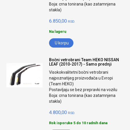
Boja: crna tonirana (kao zatamnjena
stakla)
6.850,00
RSD.
Na lageru
U korpu
Bočni vetrobrani Team HEKO NISSAN
LEAF (2010-2017) - Samo prednji
Visokokvalitetni bočni vetrobrani
najpoznatijeg proizvođača u Evropi
(Team HEKO)
Postavljaju se bez prepravki na vozilu
Boja: crna tonirana (kao zatamnjena
stakla)
4.800,00
RSD.
Rok isporuke 5 do 10 radnih dana