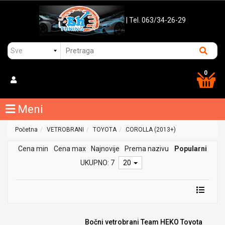
| Tel. 063/34-26-29
0
Meni
Početna
VETROBRANI
TOYOTA
COROLLA (2013+)
Cena min
Cena max
Najnovije
Prema nazivu
Popularni
UKUPNO: 7
20
Bočni vetrobrani Team HEKO Toyota