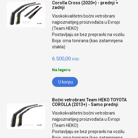
Corolla Cross (2020+) - prednji +
zadnji
Visokokvalitetni bočni vetrobrani
najpoznatijeg proizvođača u Evropi
(Team HEKO)
Postavljaju se bez prepravki na vozilu
Boja: crna tonirana (kao zatamnjena
stakla)
6.500,00
RSD.
Na lageru
U korpu
Bočni vetrobrani Team HEKO TOYOTA
COROLLA (2013+) - Samo prednji
Visokokvalitetni bočni vetrobrani
najpoznatijeg proizvođača u Evropi
(Team HEKO)
Postavljaju se bez prepravki na vozilu
Boja: crna tonirana (kao zatamnjena