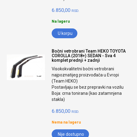
6.850,00
RSD.
Na lageru
U korpu
Bočni vetrobrani Team HEKO TOYOTA
COROLLA (2018+) SEDAN - Sva 4
komplet prednji + zadnji
Visokokvalitetni bočni vetrobrani
najpoznatijeg proizvođača u Evropi
(Team HEKO)
Postavljaju se bez prepravki na vozilu
Boja: crna tonirana (kao zatamnjena
stakla)
6.850,00
RSD.
Nema na lageru
Nije dostupno