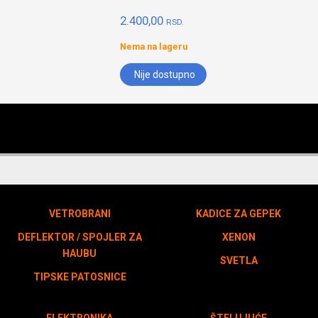
2.400,00
RSD.
Nema na lageru
Nije dostupno
VETROBRANI
KADICE ZA GEPEK
DEFLEKTOR / SPOJLER ZA
XENON
HAUBU
SVETLA
TIPSKE PATOSNICE