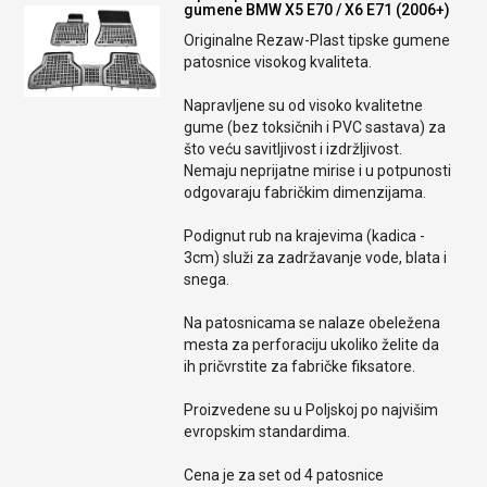
gumene BMW X5 E70 / X6 E71 (2006+)
Originalne Rezaw-Plast tipske gumene
patosnice visokog kvaliteta.
Napravljene su od visoko kvalitetne
gume (bez toksičnih i PVC sastava) za
što veću savitljivost i izdržljivost.
Nemaju neprijatne mirise i u potpunosti
odgovaraju fabričkim dimenzijama.
Podignut rub na krajevima (kadica -
3cm) služi za zadržavanje vode, blata i
snega.
Na patosnicama se nalaze obeležena
mesta za perforaciju ukoliko želite da
ih pričvrstite za fabričke fiksatore.
Proizvedene su u Poljskoj po najvišim
evropskim standardima.
Cena je za set od 4 patosnice