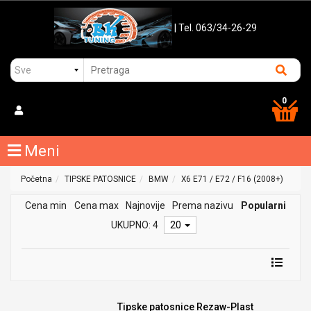
| Tel. 063/34-26-29
0
Meni
Početna
TIPSKE PATOSNICE
BMW
X6 E71 / E72 / F16 (2008+)
Cena min
Cena max
Najnovije
Prema nazivu
Popularni
UKUPNO: 4
20
Tipske patosnice Rezaw-Plast