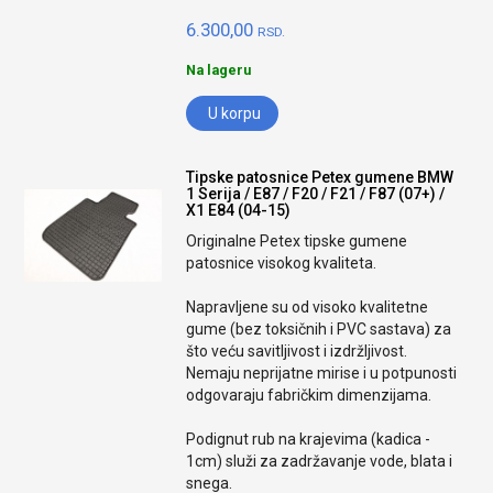
6.300,00
RSD.
Na lageru
U korpu
Tipske patosnice Petex gumene BMW
1 Serija / E87 / F20 / F21 / F87 (07+) /
X1 E84 (04-15)
Originalne Petex tipske gumene
patosnice visokog kvaliteta.
Napravljene su od visoko kvalitetne
gume (bez toksičnih i PVC sastava) za
što veću savitljivost i izdržljivost.
Nemaju neprijatne mirise i u potpunosti
odgovaraju fabričkim dimenzijama.
Podignut rub na krajevima (kadica -
1cm) služi za zadržavanje vode, blata i
snega.