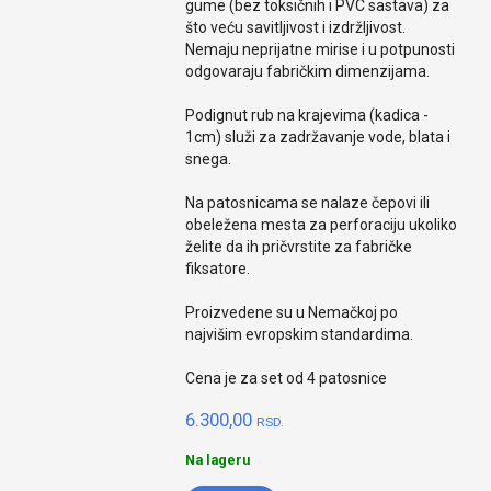
gume (bez toksičnih i PVC sastava) za
što veću savitljivost i izdržljivost.
Nemaju neprijatne mirise i u potpunosti
odgovaraju fabričkim dimenzijama.
Podignut rub na krajevima (kadica -
1cm) služi za zadržavanje vode, blata i
snega.
Na patosnicama se nalaze čepovi ili
obeležena mesta za perforaciju ukoliko
želite da ih pričvrstite za fabričke
fiksatore.
Proizvedene su u Nemačkoj po
najvišim evropskim standardima.
Cena je za set od 4 patosnice
6.300,00
RSD.
Na lageru