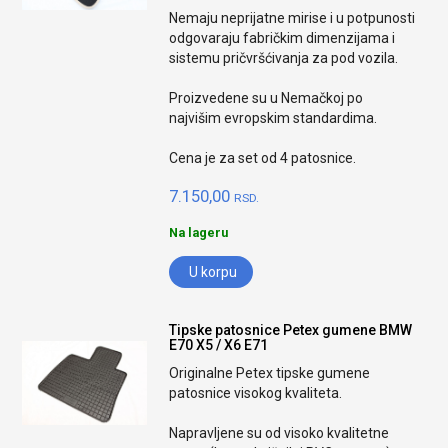
Nemaju neprijatne mirise i u potpunosti
odgovaraju fabričkim dimenzijama i
sistemu pričvršćivanja za pod vozila.
Proizvedene su u Nemačkoj po
najvišim evropskim standardima.
Cena je za set od 4 patosnice.
7.150,00
RSD.
Na lageru
U korpu
Tipske patosnice Petex gumene BMW
E70 X5 / X6 E71
Originalne Petex tipske gumene
patosnice visokog kvaliteta.
Napravljene su od visoko kvalitetne