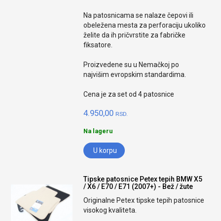
Na patosnicama se nalaze čepovi ili
obeležena mesta za perforaciju ukoliko
želite da ih pričvrstite za fabričke
fiksatore.
Proizvedene su u Nemačkoj po
najvišim evropskim standardima.
Cena je za set od 4 patosnice
4.950,00
RSD.
Na lageru
U korpu
Tipske patosnice Petex tepih BMW X5
/ X6 / E70 / E71 (2007+) - Bež / žute
Originalne Petex tipske tepih patosnice
visokog kvaliteta.