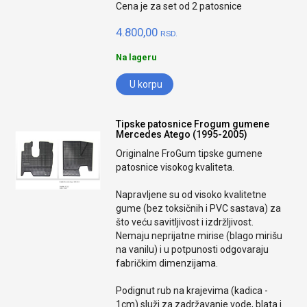
Cena je za set od 2 patosnice
4.800,00
RSD.
Na lageru
U korpu
Tipske patosnice Frogum gumene
Mercedes Atego (1995-2005)
Originalne FroGum tipske gumene
patosnice visokog kvaliteta.
Napravljene su od visoko kvalitetne
gume (bez toksičnih i PVC sastava) za
što veću savitljivost i izdržljivost.
Nemaju neprijatne mirise (blago mirišu
na vanilu) i u potpunosti odgovaraju
fabričkim dimenzijama.
Podignut rub na krajevima (kadica -
1cm) služi za zadržavanje vode, blata i