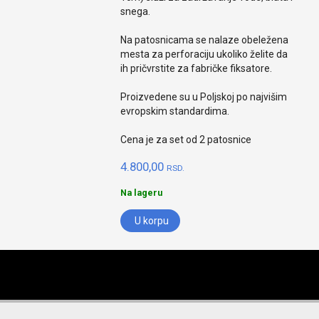
snega.
Na patosnicama se nalaze obeležena
mesta za perforaciju ukoliko želite da
ih pričvrstite za fabričke fiksatore.
Proizvedene su u Poljskoj po najvišim
evropskim standardima.
Cena je za set od 2 patosnice
4.800,00
RSD.
Na lageru
U korpu