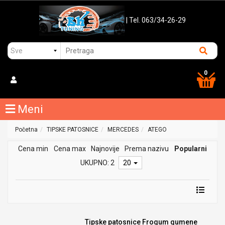
| Tel. 063/34-26-29
0
Meni
Početna
TIPSKE PATOSNICE
MERCEDES
ATEGO
Cena min
Cena max
Najnovije
Prema nazivu
Popularni
UKUPNO: 2
20
Tipske patosnice Frogum gumene