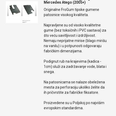
Mercedes Atego (2005+)
Originalne FroGum tipske gumene
patosnice visokog kvaliteta.
Napravljene su od visoko kvalitetne
gume (bez toksičnih i PVC sastava) za
što veću savitljivost i izdržljivost.
Nemaju neprijatne mirise (blago mirišu
na vanilu) i u potpunosti odgovaraju
fabričkim dimenzijama.
Podignut rub na krajevima (kadica -
1cm) služi za zadržavanje vode, blata i
snega.
Na patosnicama se nalaze obeležena
mesta za perforaciju ukoliko želite da
ih pričvrstite za fabričke fiksatore.
Proizvedene su u Poljskoj po najvišim
evropskim standardima.