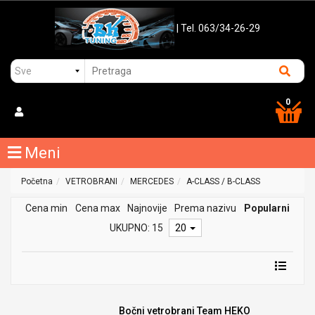
| Tel. 063/34-26-29
0
Meni
Početna
VETROBRANI
MERCEDES
A-CLASS / B-CLASS
Cena min
Cena max
Najnovije
Prema nazivu
Popularni
UKUPNO: 15
20
Bočni vetrobrani Team HEKO