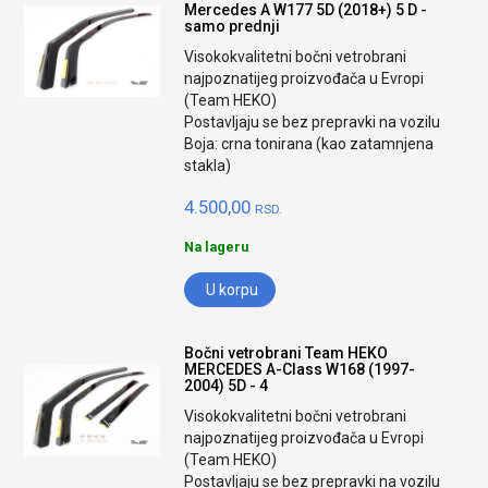
Mercedes A W177 5D (2018+) 5 D -
samo prednji
Visokokvalitetni bočni vetrobrani
najpoznatijeg proizvođača u Evropi
(Team HEKO)
Postavljaju se bez prepravki na vozilu
Boja: crna tonirana (kao zatamnjena
stakla)
4.500,00
RSD.
Na lageru
U korpu
Bočni vetrobrani Team HEKO
MERCEDES A-Class W168 (1997-
2004) 5D - 4
Visokokvalitetni bočni vetrobrani
najpoznatijeg proizvođača u Evropi
(Team HEKO)
Postavljaju se bez prepravki na vozilu