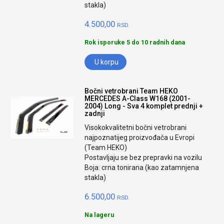
stakla)
4.500,00
RSD.
Rok isporuke 5 do 10 radnih dana
U korpu
Bočni vetrobrani Team HEKO
MERCEDES A-Class W168 (2001-
2004) Long - Sva 4 komplet prednji +
zadnji
Visokokvalitetni bočni vetrobrani
najpoznatijeg proizvođača u Evropi
(Team HEKO)
Postavljaju se bez prepravki na vozilu
Boja: crna tonirana (kao zatamnjena
stakla)
6.500,00
RSD.
Na lageru