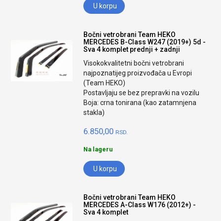
U korpu
Bočni vetrobrani Team HEKO
MERCEDES B-Class W247 (2019+) 5d -
Sva 4 komplet prednji + zadnji
Visokokvalitetni bočni vetrobrani
najpoznatijeg proizvođača u Evropi
(Team HEKO)
Postavljaju se bez prepravki na vozilu
Boja: crna tonirana (kao zatamnjena
stakla)
6.850,00
RSD.
Na lageru
U korpu
Bočni vetrobrani Team HEKO
MERCEDES A-Class W176 (2012+) -
Sva 4 komplet