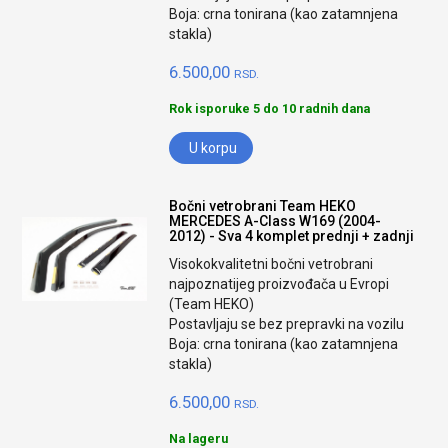
Boja: crna tonirana (kao zatamnjena
stakla)
6.500,00
RSD.
Rok isporuke 5 do 10 radnih dana
U korpu
Bočni vetrobrani Team HEKO
MERCEDES A-Class W169 (2004-
2012) - Sva 4 komplet prednji + zadnji
Visokokvalitetni bočni vetrobrani
najpoznatijeg proizvođača u Evropi
(Team HEKO)
Postavljaju se bez prepravki na vozilu
Boja: crna tonirana (kao zatamnjena
stakla)
6.500,00
RSD.
Na lageru