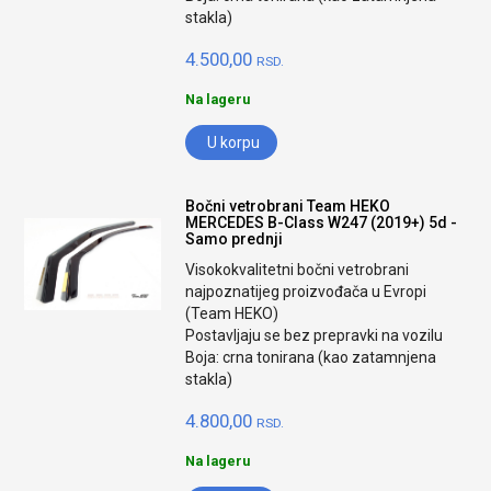
stakla)
4.500,00
RSD.
Na lageru
U korpu
Bočni vetrobrani Team HEKO
MERCEDES B-Class W247 (2019+) 5d -
Samo prednji
Visokokvalitetni bočni vetrobrani
najpoznatijeg proizvođača u Evropi
(Team HEKO)
Postavljaju se bez prepravki na vozilu
Boja: crna tonirana (kao zatamnjena
stakla)
4.800,00
RSD.
Na lageru