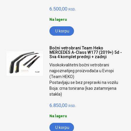
6.500,00
RSD.
Na lageru
U korpu
Bočni vetrobrani Team Heko
MERCEDES A-Class W177 (2019+) 5d -
Sva 4 komplet prednji + zadnji
Visokokvalitetni bočni vetrobrani
najpoznatijeg proizvođača u Evropi
(Team HEKO)
Postavljaju se bez prepravki na vozilu
Boja: crna tonirana (kao zatamnjena
stakla)
6.850,00
RSD.
Na lageru
U korpu