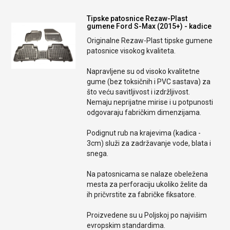
Tipske patosnice Rezaw-Plast
gumene Ford S-Max (2015+) - kadice
Originalne Rezaw-Plast tipske gumene
patosnice visokog kvaliteta.
Napravljene su od visoko kvalitetne
gume (bez toksičnih i PVC sastava) za
što veću savitljivost i izdržljivost.
Nemaju neprijatne mirise i u potpunosti
odgovaraju fabričkim dimenzijama.
Podignut rub na krajevima (kadica -
3cm) služi za zadržavanje vode, blata i
snega.
Na patosnicama se nalaze obeležena
mesta za perforaciju ukoliko želite da
ih pričvrstite za fabričke fiksatore.
Proizvedene su u Poljskoj po najvišim
evropskim standardima.