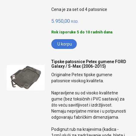
Cena je za set od 4 patosnice
5.950,00
RSD.
Rok isporuke 5 do 10 radnih dana
U korpu
Tipske patosnice Petex gumene FORD
Galaxy / S-Max (2006-2015)
Originalne Petex tipske gumene
patosnice visokog kvaliteta.
Napravljene su od visoko kvalitetne
gume (bez toksičnih i PVC sastava) za
što veću savitljivost i izdržljivost.
Nemaju neprijatne mirise i u potpunosti
odgovaraju fabričkim dimenzijama.
Podignut rub na krajevima (kadica -
1cm) služi za zadržavanje vode, blata i