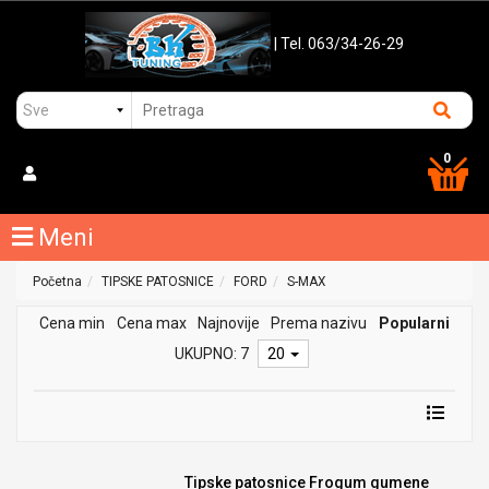
| Tel. 063/34-26-29
0
Meni
Početna
TIPSKE PATOSNICE
FORD
S-MAX
Cena min
Cena max
Najnovije
Prema nazivu
Popularni
UKUPNO: 7
20
Tipske patosnice Frogum gumene