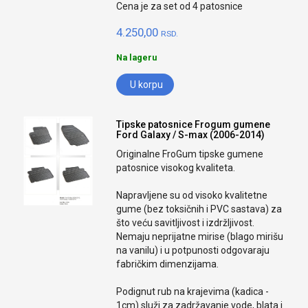
Cena je za set od 4 patosnice
4.250,00
RSD.
Na lageru
U korpu
Tipske patosnice Frogum gumene
Ford Galaxy / S-max (2006-2014)
Originalne FroGum tipske gumene
patosnice visokog kvaliteta.
Napravljene su od visoko kvalitetne
gume (bez toksičnih i PVC sastava) za
što veću savitljivost i izdržljivost.
Nemaju neprijatne mirise (blago mirišu
na vanilu) i u potpunosti odgovaraju
fabričkim dimenzijama.
Podignut rub na krajevima (kadica -
1cm) služi za zadržavanje vode, blata i