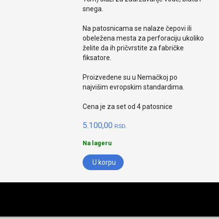
snega.
Na patosnicama se nalaze čepovi ili
obeležena mesta za perforaciju ukoliko
želite da ih pričvrstite za fabričke
fiksatore.
Proizvedene su u Nemačkoj po
najvišim evropskim standardima.
Cena je za set od 4 patosnice
5.100,00
RSD.
Na lageru
U korpu