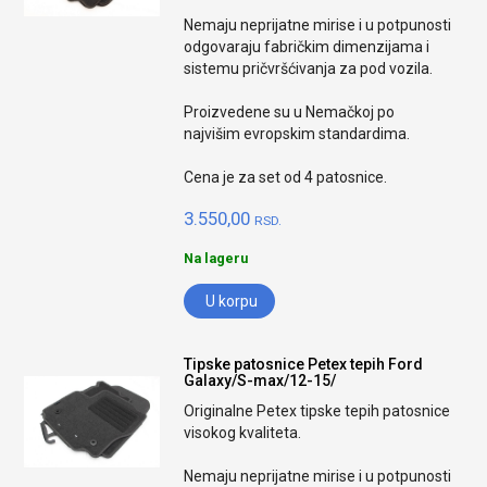
Nemaju neprijatne mirise i u potpunosti
odgovaraju fabričkim dimenzijama i
sistemu pričvršćivanja za pod vozila.
Proizvedene su u Nemačkoj po
najvišim evropskim standardima.
Cena je za set od 4 patosnice.
3.550,00
RSD.
Na lageru
U korpu
Tipske patosnice Petex tepih Ford
Galaxy/S-max/12-15/
Originalne Petex tipske tepih patosnice
visokog kvaliteta.
Nemaju neprijatne mirise i u potpunosti