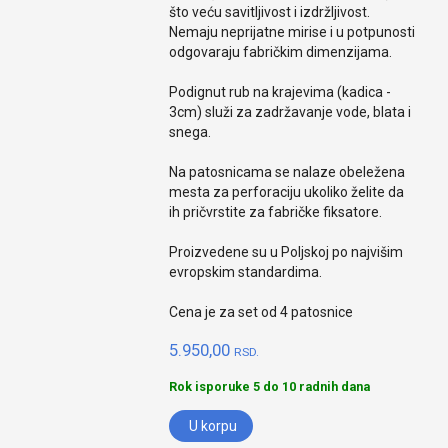
što veću savitljivost i izdržljivost.
Nemaju neprijatne mirise i u potpunosti
odgovaraju fabričkim dimenzijama.
Podignut rub na krajevima (kadica -
3cm) služi za zadržavanje vode, blata i
snega.
Na patosnicama se nalaze obeležena
mesta za perforaciju ukoliko želite da
ih pričvrstite za fabričke fiksatore.
Proizvedene su u Poljskoj po najvišim
evropskim standardima.
Cena je za set od 4 patosnice
5.950,00
RSD.
Rok isporuke 5 do 10 radnih dana
U korpu