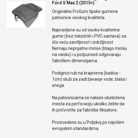
Ford S Max 2 (2015+)
Originalne FroGum tipske gumene
patosnice visokog kvaliteta.
Napravljene su od visoko kvalitetne
gume (bez toksičnih i PVC sastava) za
što veću savitljivost i izdržljivost.
Nemaju neprijatne mirise (blago mirišu
na vanilu) i u potpunosti odgovaraju
fabričkim dimenzijama.
Podignut rub na krajevima (kadica -
1cm) služi za zadržavanje vode, blata i
snega.
Na patosnicama se nalaze obeležena
mesta za perforaciju ukoliko želite da
ih pričvrstite za fabričke fiksatore.
Proizvedene su u Poljskoj po najvišim
evropskim standardima.