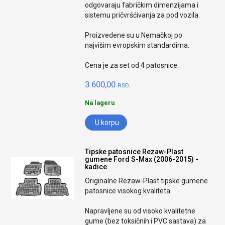
odgovaraju fabričkim dimenzijama i
sistemu pričvršćivanja za pod vozila.
Proizvedene su u Nemačkoj po
najvišim evropskim standardima.
Cena je za set od 4 patosnice.
3.600,00
RSD.
Na lageru
U korpu
Tipske patosnice Rezaw-Plast
gumene Ford S-Max (2006-2015) -
kadice
Originalne Rezaw-Plast tipske gumene
patosnice visokog kvaliteta.
Napravljene su od visoko kvalitetne
gume (bez toksičnih i PVC sastava) za