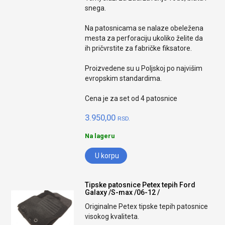
snega.
Na patosnicama se nalaze obeležena
mesta za perforaciju ukoliko želite da
ih pričvrstite za fabričke fiksatore.
Proizvedene su u Poljskoj po najvišim
evropskim standardima.
Cena je za set od 4 patosnice
3.950,00
RSD.
Na lageru
U korpu
Tipske patosnice Petex tepih Ford
Galaxy /S-max /06-12 /
Originalne Petex tipske tepih patosnice
visokog kvaliteta.