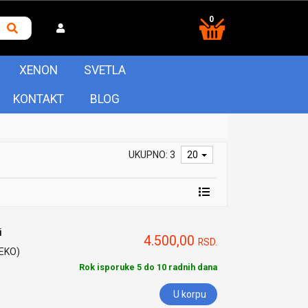
0
XENON
SVETLA
KONTAKT
BLOG
UKUPNO: 3
20
i
4.500,00
RSD.
HEKO)
Rok isporuke 5 do 10 radnih dana
U korpu