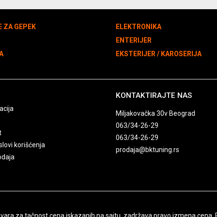
E ZA GEPEK
ELEKTRONIKA
N
ENTERIJER
A
EKSTERIJER / KAROSERIJA
KONTAKTIRAJTE NAS
acija
Miljakovačka 30v Beograd
063/34-26-29
t
063/34-26-29
slovi korišćenja
prodaja@bktuning.rs
odaja
ra za tačnost cena iskazanih na sajtu, zadržava pravo izmena cena. Pon