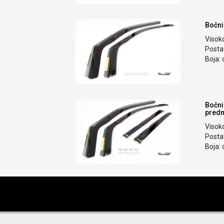
Bočni
Visok
Postav
Boja: 
Bočni
prednj
Visok
Postav
Boja: 