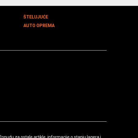
ŠTELUJUĆE
AUTO OPREMA
udu za ostale artikle, informacije o stanju lagera i