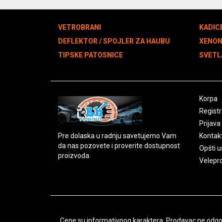
VETROBRANI
KADIC
DEFLEKTOR / SPOJLER ZA HAUBU
XENO
TIPSKE PATOSNICE
SVETL
Korpa
Registr
Prijava
Pre dolaska u radnju savetujemo Vam
Kontak
da nas pozovete i proverite dostupnost
Opšti u
proizvoda.
Velepr
Cene su informativnog karaktera. Prodavac ne odgova