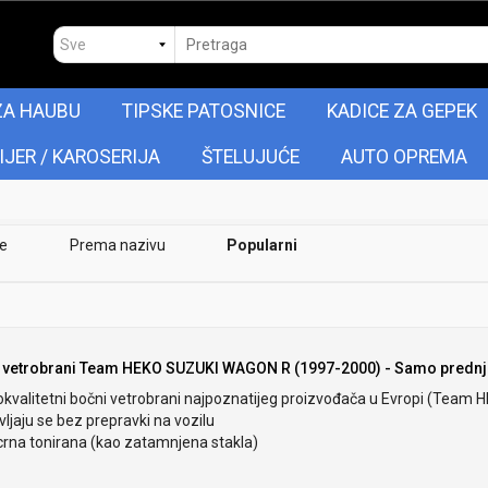
ZA HAUBU
TIPSKE PATOSNICE
KADICE ZA GEPEK
IJER / KAROSERIJA
ŠTELUJUĆE
AUTO OPREMA
je
Prema nazivu
Popularni
 vetrobrani Team HEKO SUZUKI WAGON R (1997-2000) - Samo prednj
okvalitetni bočni vetrobrani najpoznatijeg proizvođača u Evropi (Team 
ljaju se bez prepravki na vozilu
crna tonirana (kao zatamnjena stakla)