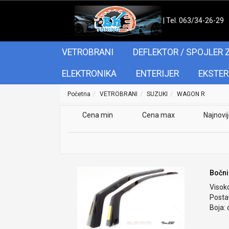
| Tel. 063/34-26-29
VETROBRANI
DEFLEKTOR / SPOJLER 
ELEKTRONIKA
ENTERIJER
EKSTER
Početna
VETROBRANI
SUZUKI
WAGON R
Cena min
Cena max
Najnovi
Bočni
Visok
Postav
Boja: 