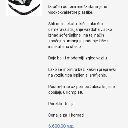
Izrađen od tonirane/zatamnjene
visokokvalitetne plastike.
Štiti od insekata i kiše, tako što
usmerava strujanje vazduha visoko
iznad šoferšajbne i na taj način
značajno umanjuje padanje kiše i
insekata na staklo.
Daje bolji i moderniji izgled vozilu.
Lako se montira bez ikakvih prepravki
na vozilu tipa lepljenje, šrafljenje.
Postavlja se uz pomoć žabica koje se
dobijaju u kompletu.
Poreklo: Rusija
Cena je za 1 komad.
6.600,00
RSD.