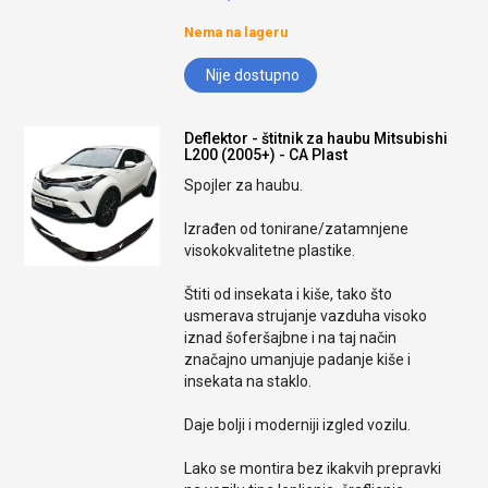
Nema na lageru
Nije dostupno
Deflektor - štitnik za haubu Mitsubishi
L200 (2005+) - CA Plast
Spojler za haubu.
Izrađen od tonirane/zatamnjene
visokokvalitetne plastike.
Štiti od insekata i kiše, tako što
usmerava strujanje vazduha visoko
iznad šoferšajbne i na taj način
značajno umanjuje padanje kiše i
insekata na staklo.
Daje bolji i moderniji izgled vozilu.
Lako se montira bez ikakvih prepravki