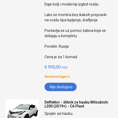
Daje bolji i moderniji izgled vozilu.
Lako se montira bez ikakvih prepravki
na vozilu tipa lepljenje, šrafljenje.
Postavlja se uz pomoć žabica koje se
dobijaju u kompletu.
Poreklo: Rusija
Cena je za 1 komad.
6.950,00
RSD.
Nema na lageru
Nije dostupno
Deflektor - štitnik za haubu Mitsubishi
L200 (2019+) - CA Plast
Spojler za haubu.