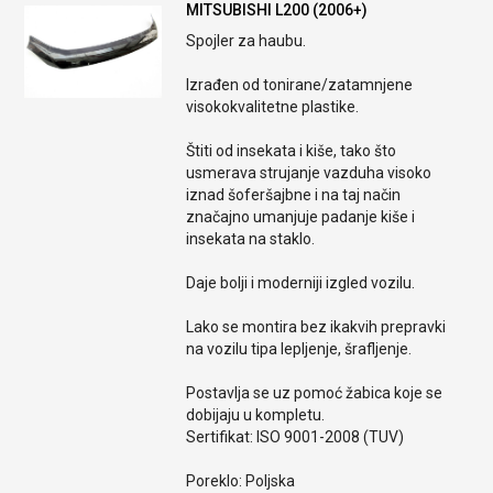
MITSUBISHI L200 (2006+)
Spojler za haubu.
Izrađen od tonirane/zatamnjene
visokokvalitetne plastike.
Štiti od insekata i kiše, tako što
usmerava strujanje vazduha visoko
iznad šoferšajbne i na taj način
značajno umanjuje padanje kiše i
insekata na staklo.
Daje bolji i moderniji izgled vozilu.
Lako se montira bez ikakvih prepravki
na vozilu tipa lepljenje, šrafljenje.
Postavlja se uz pomoć žabica koje se
dobijaju u kompletu.
Sertifikat: ISO 9001-2008 (TUV)
Poreklo: Poljska