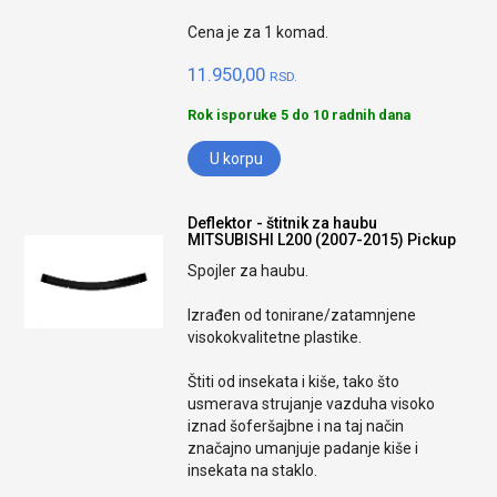
Cena je za 1 komad.
11.950,00
RSD.
Rok isporuke 5 do 10 radnih dana
U korpu
Deflektor - štitnik za haubu
MITSUBISHI L200 (2007-2015) Pickup
Spojler za haubu.
Izrađen od tonirane/zatamnjene
visokokvalitetne plastike.
Štiti od insekata i kiše, tako što
usmerava strujanje vazduha visoko
iznad šoferšajbne i na taj način
značajno umanjuje padanje kiše i
insekata na staklo.