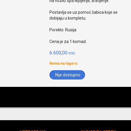
na vozilu tipa lepljenje, šrafljenje.
Postavlja se uz pomoć žabica koje se
dobijaju u kompletu.
Poreklo: Rusija
Cena je za 1 komad.
6.600,00
RSD.
Nema na lageru
Nije dostupno