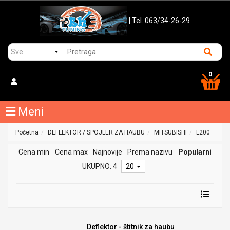
| Tel. 063/34-26-29
0
Meni
Početna
DEFLEKTOR / SPOJLER ZA HAUBU
MITSUBISHI
L200
Cena min
Cena max
Najnovije
Prema nazivu
Popularni
UKUPNO: 4
20
Deflektor - štitnik za haubu