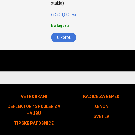
stakla)
6.500,00
RSD.
Na lageru
U korpu
VETROBRANI
KADICE ZA GEPEK
DEFLEKTOR / SPOJLER ZA
XENON
HAUBU
SVETLA
TIPSKE PATOSNICE