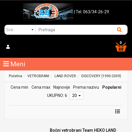
| Tel. 063/34-26-29
0
Meni
Početna
VETROBRANI
LAND ROVER
DISCOVERY (1990-2009)
Cena min
Cena max
Najnovije
Prema nazivu
Popularni
UKUPNO: 6
20
Bočni vetrobrani Team HEKO LAND