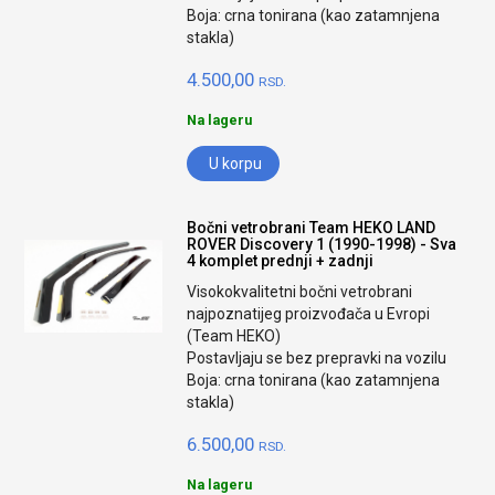
Boja: crna tonirana (kao zatamnjena
stakla)
4.500,00
RSD.
Na lageru
U korpu
Bočni vetrobrani Team HEKO LAND
ROVER Discovery 1 (1990-1998) - Sva
4 komplet prednji + zadnji
Visokokvalitetni bočni vetrobrani
najpoznatijeg proizvođača u Evropi
(Team HEKO)
Postavljaju se bez prepravki na vozilu
Boja: crna tonirana (kao zatamnjena
stakla)
6.500,00
RSD.
Na lageru