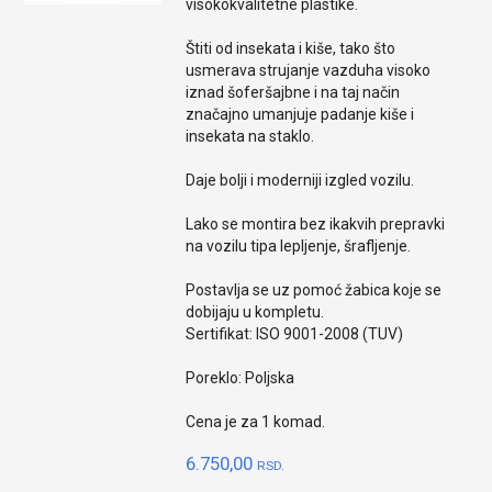
visokokvalitetne plastike.
Štiti od insekata i kiše, tako što
usmerava strujanje vazduha visoko
iznad šoferšajbne i na taj način
značajno umanjuje padanje kiše i
insekata na staklo.
Daje bolji i moderniji izgled vozilu.
Lako se montira bez ikakvih prepravki
na vozilu tipa lepljenje, šrafljenje.
Postavlja se uz pomoć žabica koje se
dobijaju u kompletu.
Sertifikat: ISO 9001-2008 (TUV)
Poreklo: Poljska
Cena je za 1 komad.
6.750,00
RSD.