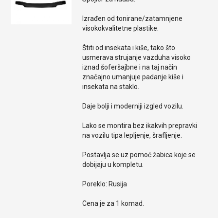
Izrađen od tonirane/zatamnjene
visokokvalitetne plastike.
Štiti od insekata i kiše, tako što
usmerava strujanje vazduha visoko
iznad šoferšajbne i na taj način
značajno umanjuje padanje kiše i
insekata na staklo.
Daje bolji i moderniji izgled vozilu.
Lako se montira bez ikakvih prepravki
na vozilu tipa lepljenje, šrafljenje.
Postavlja se uz pomoć žabica koje se
dobijaju u kompletu.
Poreklo: Rusija
Cena je za 1 komad.