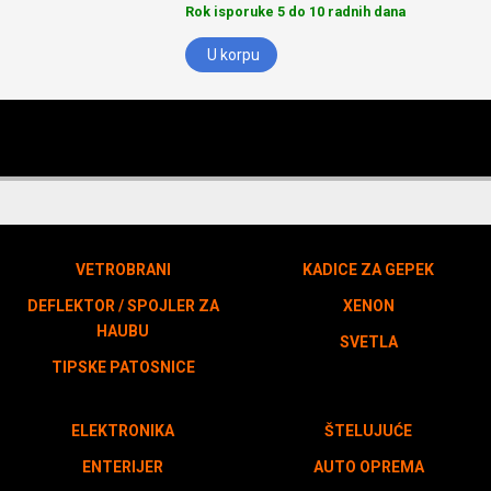
Rok isporuke 5 do 10 radnih dana
U korpu
VETROBRANI
KADICE ZA GEPEK
DEFLEKTOR / SPOJLER ZA
XENON
HAUBU
SVETLA
TIPSKE PATOSNICE
ELEKTRONIKA
ŠTELUJUĆE
ENTERIJER
AUTO OPREMA