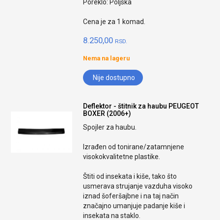
Poreklo: Poljska
Cena je za 1 komad.
8.250,00
RSD.
Nema na lageru
Nije dostupno
Deflektor - štitnik za haubu PEUGEOT
BOXER (2006+)
Spojler za haubu.
Izrađen od tonirane/zatamnjene
visokokvalitetne plastike.
Štiti od insekata i kiše, tako što
usmerava strujanje vazduha visoko
iznad šoferšajbne i na taj način
značajno umanjuje padanje kiše i
insekata na staklo.