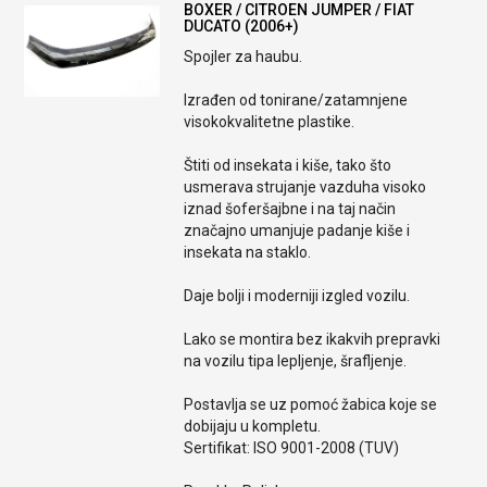
BOXER / CITROEN JUMPER / FIAT
DUCATO (2006+)
Spojler za haubu.
Izrađen od tonirane/zatamnjene
visokokvalitetne plastike.
Štiti od insekata i kiše, tako što
usmerava strujanje vazduha visoko
iznad šoferšajbne i na taj način
značajno umanjuje padanje kiše i
insekata na staklo.
Daje bolji i moderniji izgled vozilu.
Lako se montira bez ikakvih prepravki
na vozilu tipa lepljenje, šrafljenje.
Postavlja se uz pomoć žabica koje se
dobijaju u kompletu.
Sertifikat: ISO 9001-2008 (TUV)