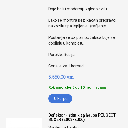
Daje bolji i moderniji izgled vozilu.
Lako se montira bez ikakvih prepravki
na vozilu tipa lepljenje, šrafljenje.
Postavlja se uz pomoć žabica koje se
dobijaju u kompletu.
Poreklo: Rusija
Cena je za 1 komad.
5.550,00
RSD.
Rok isporuke 5 do 10 radnih dana
U korpu
Deflektor - štitnik za haubu PEUGEOT
BOXER (2003-2006)
Spojler za haubu.