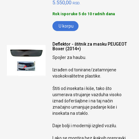
5.550,00
RSD.
Rok isporuke 5 do 10 radnih dana
U korpu
Deflektor - štitnik za masku PEUGEOT
Boxer (2014+)
Spojler za haubu.
Izrađen od tonirane/zatamnjene
visokokvalitetne plastike.
Štiti od insekata i kiše, tako što
usmerava strujanje vazduha visoko
iznad šoferšajbne i na taj način
značajno umanjuje padanje kiše i
insekata na staklo.
Daje bolji i moderniji izgled vozilu.
Lako se montira bez ikakvih prepravki