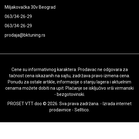
Miljakovačka 30v Beograd
063/34-26-29
063/34-26-29
prodaja@bktuning.rs
Cene su informativnog karaktera. Prodavac ne odgovara za
tačnost cena iskazanih na sajtu, zadržava pravo izmena cena.
Ponudu za ostale artikle, informacije o stanju lagera i aktuelnim
cenama možete dobiti na upit. Plaćanje se isključivo vrši virmanski
- bezgotovinski.
PROSET VTT doo © 2026. Sva prava zadržana. -
Izrada internet
prodavnice
-
Selltico.