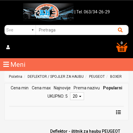
| Tel. 063/34-26-29
0
Meni
Početna
DEFLEKTOR / SPOJLER ZA HAUBU
PEUGEOT
BOXER
Cena min
Cena max
Najnovije
Prema nazivu
Popularni
UKUPNO: 5
20
Deflektor - štitnik za haubu PEUGEOT