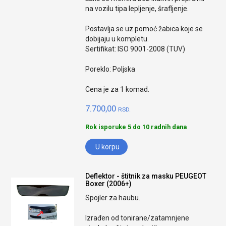
na vozilu tipa lepljenje, šrafljenje.
Postavlja se uz pomoć žabica koje se
dobijaju u kompletu.
Sertifikat: ISO 9001-2008 (TUV)
Poreklo: Poljska
Cena je za 1 komad.
7.700,00
RSD.
Rok isporuke 5 do 10 radnih dana
U korpu
Deflektor - štitnik za masku PEUGEOT
Boxer (2006+)
Spojler za haubu.
Izrađen od tonirane/zatamnjene