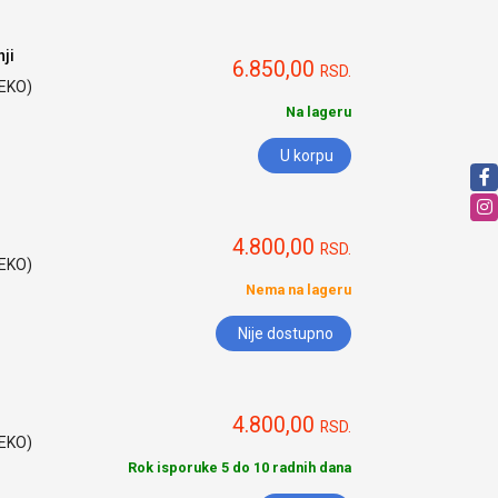
ji
6.850,00
RSD.
HEKO)
Na lageru
U korpu
4.800,00
RSD.
HEKO)
Nema na lageru
Nije dostupno
4.800,00
RSD.
HEKO)
Rok isporuke 5 do 10 radnih dana