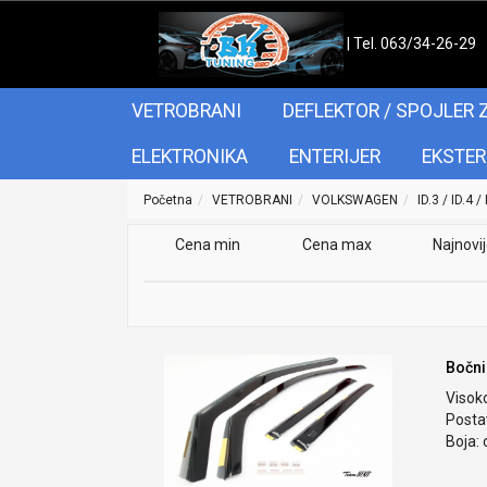
| Tel. 063/34-26-29
VETROBRANI
DEFLEKTOR / SPOJLER 
ELEKTRONIKA
ENTERIJER
EKSTER
Početna
VETROBRANI
VOLKSWAGEN
ID.3 / ID.4 / 
Cena min
Cena max
Najnovi
Bočni
Visok
Postav
Boja: 