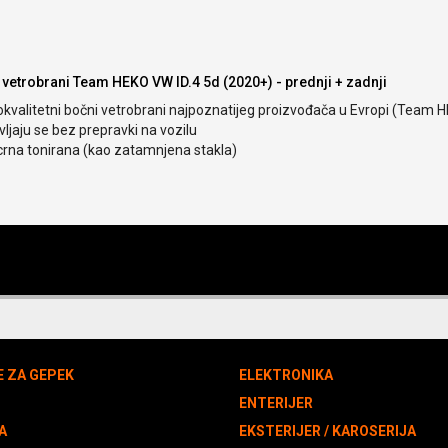
 vetrobrani Team HEKO VW ID.4 5d (2020+) - prednji + zadnji
okvalitetni bočni vetrobrani najpoznatijeg proizvođača u Evropi (Team 
ljaju se bez prepravki na vozilu
crna tonirana (kao zatamnjena stakla)
E ZA GEPEK
ELEKTRONIKA
N
ENTERIJER
A
EKSTERIJER / KAROSERIJA