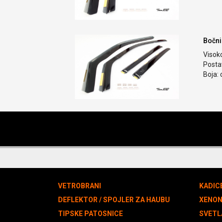
Bočni
Visok
Postav
Boja: 
VETROBRANI
KADIC
DEFLEKTOR / SPOJLER ZA HAUBU
XENO
TIPSKE PATOSNICE
SVETL