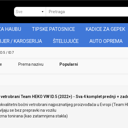
ZA HAUBU
TIPSKE PATOSNICE
KADICE ZA GEPEK
IJER / KAROSERIJA
ŠTELUJUĆE
AUTO OPREMA
ID.5 / ID.7
je
Prema nazivu
Popularni
 vetrobrani Team HEKO VW ID.5 (2022+) - Sva 4 komplet prednji + zadn
okvalitetni bočni vetrobrani najpoznatijeg proizvođača u Evropi (Team 
ljaju se bez prepravki na vozilu
crna tonirana (kao zatamnjena stakla)