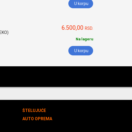
U korpu
6.500,00
RSD.
HEKO)
Na lageru
U korpu
ŠTELUJUĆE
AUTO OPREMA