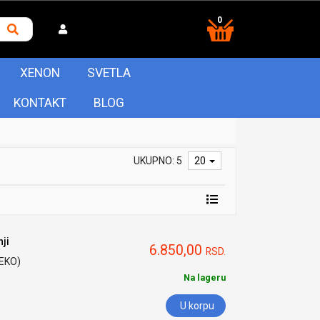
0
XENON
SVETLA
KONTAKT
BLOG
UKUPNO: 5
20
ji
6.850,00
RSD.
HEKO)
Na lageru
U korpu