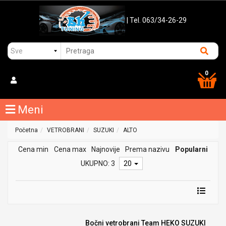
| Tel. 063/34-26-29
0
Meni
Početna
VETROBRANI
SUZUKI
ALTO
Cena min
Cena max
Najnovije
Prema nazivu
Popularni
UKUPNO: 3
20
Bočni vetrobrani Team HEKO SUZUKI