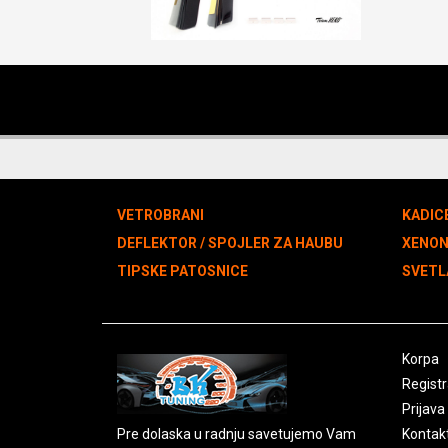
VETROBRANI
KADIC
DEFLEKTOR / SPOJLER ZA HAUBU
XENO
TIPSKE PATOSNICE
SVETL
Korpa
Registr
Prijava
Pre dolaska u radnju savetujemo Vam
Kontak