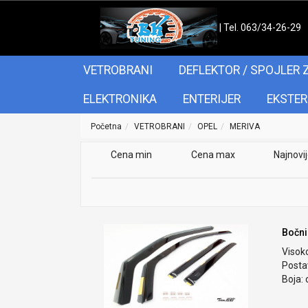
| Tel. 063/34-26-29
VETROBRANI
DEFLEKTOR / SPOJLER 
ELEKTRONIKA
ENTERIJER
EKSTER
Početna
VETROBRANI
OPEL
MERIVA
Cena min
Cena max
Najnovi
Bočni
Visok
Postav
Boja: 