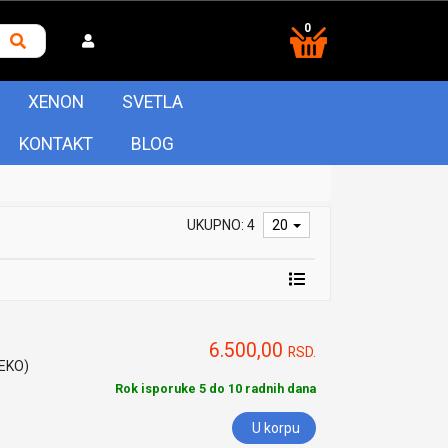
0
XENON
SVETLA
KONTAKT
BLOG
UKUPNO: 4
20
6.500,00
RSD.
HEKO)
Rok isporuke 5 do 10 radnih dana
U korpu