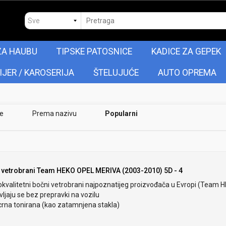
ZA HAUBU
TIPSKE PATOSNICE
KADICE ZA GEPEK
IJER / KAROSERIJA
ŠTELUJUĆE
AUTO OPREMA
je
Prema nazivu
Popularni
 vetrobrani Team HEKO OPEL MERIVA (2003-2010) 5D - 4
okvalitetni bočni vetrobrani najpoznatijeg proizvođača u Evropi (Team 
ljaju se bez prepravki na vozilu
crna tonirana (kao zatamnjena stakla)