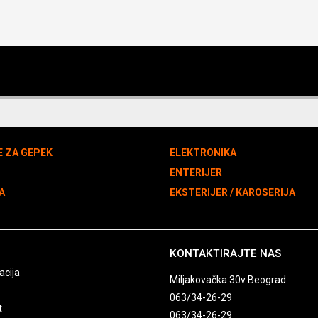
E ZA GEPEK
ELEKTRONIKA
N
ENTERIJER
A
EKSTERIJER / KAROSERIJA
KONTAKTIRAJTE NAS
acija
Miljakovačka 30v Beograd
063/34-26-29
t
063/34-26-29