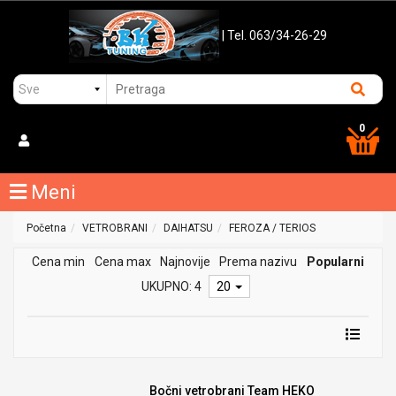
| Tel. 063/34-26-29
0
Meni
Početna
VETROBRANI
DAIHATSU
FEROZA / TERIOS
Cena min
Cena max
Najnovije
Prema nazivu
Popularni
UKUPNO: 4
20
Bočni vetrobrani Team HEKO