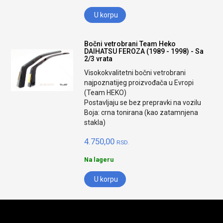
U korpu
Bočni vetrobrani Team Heko
DAIHATSU FEROZA (1989 - 1998) - Sa
2/3 vrata
Visokokvalitetni bočni vetrobrani
najpoznatijeg proizvođača u Evropi
(Team HEKO)
Postavljaju se bez prepravki na vozilu
Boja: crna tonirana (kao zatamnjena
stakla)
4.750,00
RSD.
Na lageru
U korpu