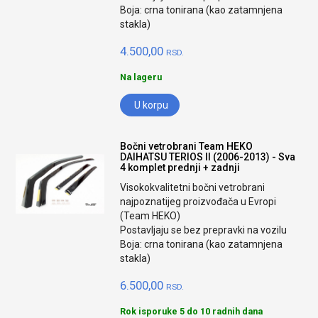
Boja: crna tonirana (kao zatamnjena
stakla)
4.500,00
RSD.
Na lageru
U korpu
Bočni vetrobrani Team HEKO
DAIHATSU TERIOS II (2006-2013) - Sva
4 komplet prednji + zadnji
Visokokvalitetni bočni vetrobrani
najpoznatijeg proizvođača u Evropi
(Team HEKO)
Postavljaju se bez prepravki na vozilu
Boja: crna tonirana (kao zatamnjena
stakla)
6.500,00
RSD.
Rok isporuke 5 do 10 radnih dana