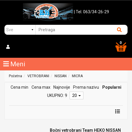
| Tel. 063/34-26-29
0
Meni
Početna
VETROBRANI
NISSAN
MICRA
Cena min
Cena max
Najnovije
Prema nazivu
Popularni
UKUPNO: 9
20
Bočni vetrobrani Team HEKO NISSAN