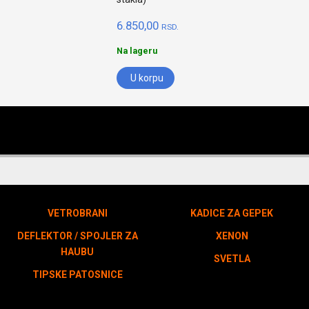
6.850,00
RSD.
Na lageru
U korpu
VETROBRANI
KADICE ZA GEPEK
DEFLEKTOR / SPOJLER ZA
XENON
HAUBU
SVETLA
TIPSKE PATOSNICE