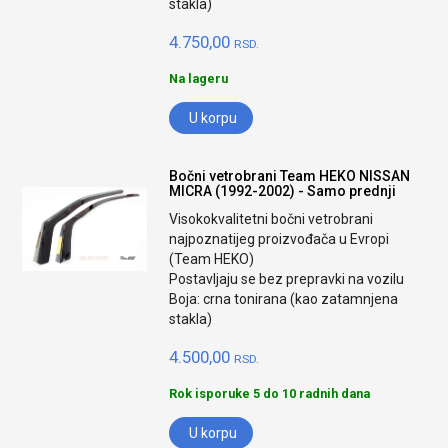
stakla)
4.750,00
RSD.
Na lageru
U korpu
Bočni vetrobrani Team HEKO NISSAN
MICRA (1992-2002) - Samo prednji
Visokokvalitetni bočni vetrobrani
najpoznatijeg proizvođača u Evropi
(Team HEKO)
Postavljaju se bez prepravki na vozilu
Boja: crna tonirana (kao zatamnjena
stakla)
4.500,00
RSD.
Rok isporuke 5 do 10 radnih dana
U korpu