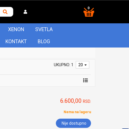
0
XENON
SVETLA
KONTAKT
BLOG
UKUPNO: 1
20
6.600,00
RSD.
Nema na lageru
Nije dostupno