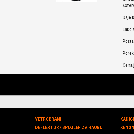
šoferš
Daje b
Lako s
Postav
Porekl
Cena 
VETROBRANI
KADIC
DEFLEKTOR / SPOJLER ZA HAUBU
XENO