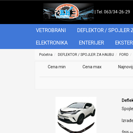
| Tel. 063/34-26-29
VETROBRANI
DEFLEKTOR / SPOJLER 
ELEKTRONIKA
ENTERIJER
EKSTER
Početna
DEFLEKTOR / SPOJLER ZA HAUBU
FORD
Cena min
Cena max
Najnovi
Defle
Spojle
Izrađ
Štiti 