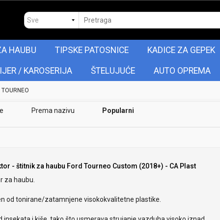
ZA HAUBU
TIPSKE PATOSNICE
KADICE ZA GEPEK
IJER / KAROSERIJA
ŠTELUJUĆE
AUTO OPREMA
TOURNEO
je
Prema nazivu
Popularni
ktor - štitnik za haubu Ford Tourneo Custom (2018+) - CA Plast
r za haubu.
en od tonirane/zatamnjene visokokvalitetne plastike.
od insekata i kiše, tako što usmerava strujanje vazduha visoko iznad