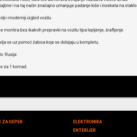
ajbne i na taj način značajno umanjuje padanje kiše i insekata na staklo
olji i moderniji izgled vozilu.
e montira bez ikakvih prepravki na vozilu tipa lepljenje, šrafljenje.
lja se uz pomoć žabica koje se dobijaju u kompletu.
o: Rusija
je za 1 komad.
E ZA GEPEK
ELEKTRONIKA
N
ENTERIJER